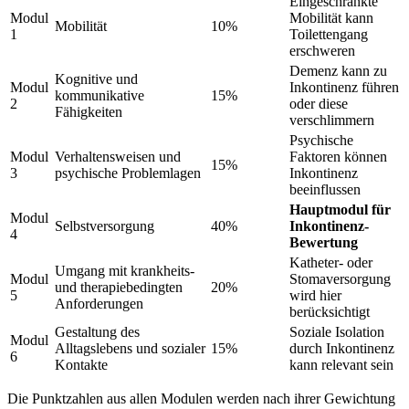
Eingeschränkte
Modul
Mobilität kann
Mobilität
10%
1
Toilettengang
erschweren
Demenz kann zu
Kognitive und
Modul
Inkontinenz führen
kommunikative
15%
2
oder diese
Fähigkeiten
verschlimmern
Psychische
Modul
Verhaltensweisen und
Faktoren können
15%
3
psychische Problemlagen
Inkontinenz
beeinflussen
Hauptmodul für
Modul
Selbstversorgung
40%
Inkontinenz-
4
Bewertung
Katheter- oder
Umgang mit krankheits-
Modul
Stomaversorgung
und therapiebedingten
20%
5
wird hier
Anforderungen
berücksichtigt
Gestaltung des
Soziale Isolation
Modul
Alltagslebens und sozialer
15%
durch Inkontinenz
6
Kontakte
kann relevant sein
Die Punktzahlen aus allen Modulen werden nach ihrer Gewichtung