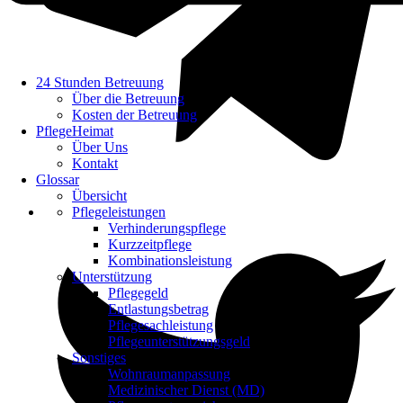
24 Stunden Betreuung
Über die Betreuung
Kosten der Betreuung
PflegeHeimat
Über Uns
Kontakt
Glossar
Übersicht
Pflegeleistungen
Verhinderungspflege
Kurzzeitpflege
Kombinationsleistung
Unterstützung
Pflegegeld
Entlastungsbetrag
Pflegesachleistung
Pflegeunterstützungsgeld
Sonstiges
Wohnraumanpassung
Medizinischer Dienst (MD)