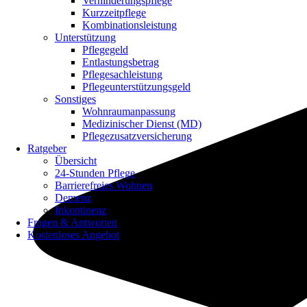
Verhinderungspflege
Kurzzeitpflege
Kombinationsleistung
Unterstützung
Pflegegeld
Entlastungsbetrag
Pflegesachleistung
Pflegeunterstützungsgeld
Sonstiges
Wohnraumanpassung
Medizinischer Dienst (MD)
Pflegezusatzversicherung
Ratgeber
Übersicht
24-Stunden Pflege
Barrierefreies Wohnen
Demenz
Inkontinenz
Fragen & Antworten
Kostenloses Angebot