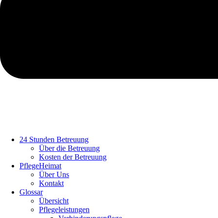
Share
24 Stunden Betreuung
Über die Betreuung
Kosten der Betreuung
PflegeHeimat
Über Uns
Kontakt
Glossar
Übersicht
Pflegeleistungen