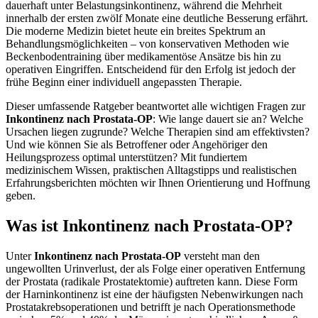
dauerhaft unter Belastungsinkontinenz, während die Mehrheit
innerhalb der ersten zwölf Monate eine deutliche Besserung erfährt.
Die moderne Medizin bietet heute ein breites Spektrum an
Behandlungsmöglichkeiten – von konservativen Methoden wie
Beckenbodentraining über medikamentöse Ansätze bis hin zu
operativen Eingriffen. Entscheidend für den Erfolg ist jedoch der
frühe Beginn einer individuell angepassten Therapie.
Dieser umfassende Ratgeber beantwortet alle wichtigen Fragen zur
Inkontinenz nach Prostata-OP
: Wie lange dauert sie an? Welche
Ursachen liegen zugrunde? Welche Therapien sind am effektivsten?
Und wie können Sie als Betroffener oder Angehöriger den
Heilungsprozess optimal unterstützen? Mit fundiertem
medizinischem Wissen, praktischen Alltagstipps und realistischen
Erfahrungsberichten möchten wir Ihnen Orientierung und Hoffnung
geben.
Was ist Inkontinenz nach Prostata-OP?
Unter
Inkontinenz nach Prostata-OP
versteht man den
ungewollten Urinverlust, der als Folge einer operativen Entfernung
der Prostata (radikale Prostatektomie) auftreten kann. Diese Form
der Harninkontinenz ist eine der häufigsten Nebenwirkungen nach
Prostatakrebsoperationen und betrifft je nach Operationsmethode