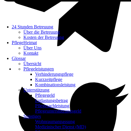
24 Stunden Betreuung
Über die Betreuung
Kosten der Betreuung
PflegeHeimat
Über Uns
Kontakt
Glossar
Übersicht
Pflegeleistungen
Verhinderungspflege
Kurzzeitpflege
Kombinationsleistung
Unterstützung
Pflegegeld
Entlastungsbetrag
Pflegesachleistung
Pflegeunterstützungsgeld
Sonstiges
Wohnraumanpassung
Medizinischer Dienst (MD)