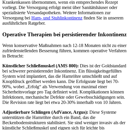
Krankenkassen übernommen, wenn ein entsprechendes Rezept
vorliegt. Die Versorgung erfolgt meist über Sanitätshäuser oder
spezialisierte Versandapotheken. Weitere Informationen zur
Versorgung bei
Harn- und Stuhlinkontinenz
finden Sie in unserem
ausführlichen Ratgeber.
Operative Therapien bei persistierender Inkontinenz
Wenn konservative Maßnahmen nach 12-18 Monaten nicht zu einer
zufriedenstellenden Besserung führen, kommen operative Verfahren
in Betracht:
Künstlicher Schließmuskel (AMS 800):
Dies ist der Goldstandard
bei schwerer persistierender Inkontinenz. Ein flüssigkeitsgefülltes
System wird implantiert, das die Harnröhre umschließt und auf
Knopfdruck geöffnet werden kann. Die Erfolgsrate liegt bei 70-
90%, wobei „Erfolg“ als Verwendung von maximal einer
Sicherheitsvorlage pro Tag definiert wird. Komplikationen können
Infektionen, mechanische Defekte oder Gewebsschädigungen sein.
Die Revision rate liegt bei etwa 20-30% innerhalb von 10 Jahren.
Adjustierbare Schlingen (AdVance, Argus):
Diese Systeme
unterstützen die Harnröhre durch ein Band, das die
Beckenbodenstrukturen stabilisiert. Sie sind weniger invasiv als der
künstliche Schließmuskel und eignen sich für leichte bis