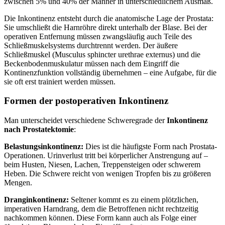
zwischen 5% und 40% der Männer in unterschiedlichem Ausmaß.
Die Inkontinenz entsteht durch die anatomische Lage der Prostata:
Sie umschließt die Harnröhre direkt unterhalb der Blase. Bei der
operativen Entfernung müssen zwangsläufig auch Teile des
Schließmuskelsystems durchtrennt werden. Der äußere
Schließmuskel (Musculus sphincter urethrae externus) und die
Beckenbodenmuskulatur müssen nach dem Eingriff die
Kontinenzfunktion vollständig übernehmen – eine Aufgabe, für die
sie oft erst trainiert werden müssen.
Formen der postoperativen Inkontinenz
Man unterscheidet verschiedene Schweregrade der
Inkontinenz
nach Prostatektomie
:
Belastungsinkontinenz:
Dies ist die häufigste Form nach Prostata-
Operationen. Urinverlust tritt bei körperlicher Anstrengung auf –
beim Husten, Niesen, Lachen, Treppensteigen oder schwerem
Heben. Die Schwere reicht von wenigen Tropfen bis zu größeren
Mengen.
Dranginkontinenz:
Seltener kommt es zu einem plötzlichen,
imperativen Harndrang, dem die Betroffenen nicht rechtzeitig
nachkommen können. Diese Form kann auch als Folge einer