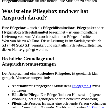
Pflegehilfsmittelbox
für Ihre individuelle Situation zu erhalten.
Was ist eine Pflegebox und wer hat
Anspruch darauf?
Eine
Pflegebox
– auch als
Pflegehilfsmittelbox
,
Pflegepaket
oder
Hygienebox Pflegehilfsmittel
bezeichnet – ist eine monatliche
Lieferung von zum Verbrauch bestimmten Pflegehilfsmitteln im
Wert von bis zu 40 Euro. Diese Leistung ist im
Sozialgesetzbuch
XI (§ 40 SGB XI)
verankert und steht allen Pflegebedürftigen zu,
die zu Hause gepflegt werden.
Rechtliche Grundlage und
Anspruchsvoraussetzungen
Der Anspruch auf eine
kostenlose Pflegebox
ist gesetzlich klar
geregelt. Voraussetzungen sind:
Anerkannter Pflegegrad:
Mindestens
Pflegegrad 1
muss
vorliegen
Häusliche Pflege:
Die Pflege findet zu Hause statt (eigene
Wohnung, bei Angehörigen oder in betreuter Wohnform)
Pflegende Person:
Es muss eine pflegende Person vorhanden
sein – Angehörige, Freunde, Nachbarn oder eine
24-Stunden-