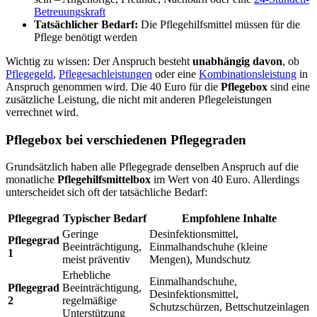
Betreuungskraft
Tatsächlicher Bedarf:
Die Pflegehilfsmittel müssen für die
Pflege benötigt werden
Wichtig zu wissen: Der Anspruch besteht
unabhängig davon
, ob
Pflegegeld
,
Pflegesachleistungen
oder eine
Kombinationsleistung
in
Anspruch genommen wird. Die 40 Euro für die
Pflegebox
sind eine
zusätzliche Leistung, die nicht mit anderen Pflegeleistungen
verrechnet wird.
Pflegebox bei verschiedenen Pflegegraden
Grundsätzlich haben alle Pflegegrade denselben Anspruch auf die
monatliche
Pflegehilfsmittelbox
im Wert von 40 Euro. Allerdings
unterscheidet sich oft der tatsächliche Bedarf:
Pflegegrad
Typischer Bedarf
Empfohlene Inhalte
Geringe
Desinfektionsmittel,
Pflegegrad
Beeinträchtigung,
Einmalhandschuhe (kleine
1
meist präventiv
Mengen), Mundschutz
Erhebliche
Einmalhandschuhe,
Pflegegrad
Beeinträchtigung,
Desinfektionsmittel,
2
regelmäßige
Schutzschürzen, Bettschutzeinlagen
Unterstützung