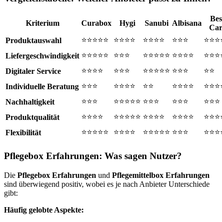
Bes
Kriterium
Curabox
Hygi
Sanubi
Albisana
Car
⭐⭐⭐⭐⭐
⭐⭐⭐⭐
⭐⭐⭐⭐
⭐⭐⭐
⭐⭐⭐
Produktauswahl
⭐⭐⭐⭐⭐
⭐⭐⭐
⭐⭐⭐⭐⭐
⭐⭐⭐⭐
⭐⭐⭐
Liefergeschwindigkeit
⭐⭐⭐⭐
⭐⭐⭐
⭐⭐⭐⭐⭐
⭐⭐⭐
⭐⭐
Digitaler Service
⭐⭐⭐
⭐⭐⭐⭐
⭐⭐
⭐⭐⭐⭐
⭐⭐⭐
Individuelle Beratung
⭐⭐⭐
⭐⭐⭐⭐⭐
⭐⭐⭐
⭐⭐⭐
⭐⭐⭐
Nachhaltigkeit
⭐⭐⭐⭐
⭐⭐⭐⭐⭐
⭐⭐⭐⭐
⭐⭐⭐⭐
⭐⭐⭐
Produktqualität
⭐⭐⭐⭐⭐
⭐⭐⭐⭐
⭐⭐⭐⭐⭐
⭐⭐⭐
⭐⭐⭐
Flexibilität
Pflegebox Erfahrungen: Was sagen Nutzer?
Die
Pflegebox Erfahrungen
und
Pflegemittelbox Erfahrungen
sind überwiegend positiv, wobei es je nach Anbieter Unterschiede
gibt:
Häufig gelobte Aspekte: