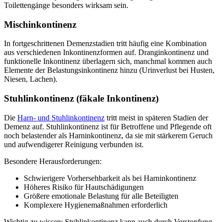
Toilettengänge besonders wirksam sein.
Mischinkontinenz
In fortgeschrittenen Demenzstadien tritt häufig eine Kombination
aus verschiedenen Inkontinenzformen auf. Dranginkontinenz und
funktionelle Inkontinenz überlagern sich, manchmal kommen auch
Elemente der Belastungsinkontinenz hinzu (Urinverlust bei Husten,
Niesen, Lachen).
Stuhlinkontinenz (fäkale Inkontinenz)
Die
Harn- und Stuhlinkontinenz
tritt meist in späteren Stadien der
Demenz auf. Stuhlinkontinenz ist für Betroffene und Pflegende oft
noch belastender als Harninkontinenz, da sie mit stärkerem Geruch
und aufwendigerer Reinigung verbunden ist.
Besondere Herausforderungen:
Schwierigere Vorhersehbarkeit als bei Harninkontinenz
Höheres Risiko für Hautschädigungen
Größere emotionale Belastung für alle Beteiligten
Komplexere Hygienemaßnahmen erforderlich
Wichtig zu wissen: Stuhlinkontinenz kann auch durch Verstopfung