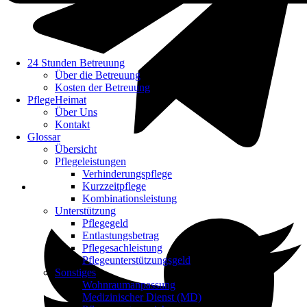
24 Stunden Betreuung
Über die Betreuung
Kosten der Betreuung
PflegeHeimat
Über Uns
Kontakt
Glossar
Übersicht
Pflegeleistungen
Verhinderungspflege
Kurzzeitpflege
Kombinationsleistung
Unterstützung
Pflegegeld
Entlastungsbetrag
Pflegesachleistung
Pflegeunterstützungsgeld
Sonstiges
Wohnraumanpassung
Medizinischer Dienst (MD)