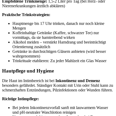
Empfohlene Trinkmenge:
1,5-2 Liter pro Tag (bei Herz- oder
Nierenerkrankungen ärztlich abklären)
Praktische Trinkstrategien:
Hauptmenge bis 17 Uhr trinken, danach nur noch kleine
Mengen
Koffeinhaltige Getränke (Kaffee, schwarzer Tee) nur
vormittags, da sie harntreibend wirken
Alkohol meiden – verstärkt Harndrang und beeinträchtigt
Orientierung zusätzlich
Getränke in durchsichtigen Gläsern anbieten (wird besser
wahrgenommen)
Trinkrituale etablieren: Zu jeder Mahlzeit ein Glas Wasser
Hautpflege und Hygiene
Die Haut im Intimbereich ist bei
Inkontinenz und Demenz
besonders gefährdet. Ständiger Kontakt mit Urin oder Stuhl kann zu
schmerzhaften Entzündungen, Pilzinfektionen oder Wunden führen.
Richtige Intimpflege:
Bei jedem Inkontinenzvorfall sanft mit lauwarmem Wasser
und pH-neutraler Waschlotion reinigen