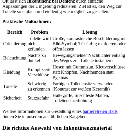
Oft lässt sich
Inkontinenz bei Demenz
durch einfache
Anpassungen der Umgebung reduzieren. Ziel ist es, den Weg zur
Toilette so einfach und eindeutig wie möglich zu gestalten.
Praktische Maßnahmen:
Bereich
Problem
Lösung
Toilette wird
Große, kontrastreiche Beschilderung mit
Orientierung
nicht
Bild-Symbol; Tür farbig markieren oder
gefunden
offen lassen
Nachts zu
Bewegungsmelder-Nachtlichter entlang
Beleuchtung
dunkel
des Weges zur Toilette installieren
Hosen mit Gummizug, Klettverschlüsse
Komplizierte
Kleidung
statt Knöpfen, Nachthemden statt
Verschlüsse
Pyjamas
Schwierig
Farbigen Toilettensitz verwenden
Toilette
zu erkennen
(Kontrast zur weißen Keramik)
Haltegriffe, rutschfeste Matten,
Sicherheit
Sturzgefahr
Toilettensitzerhöhung
Weitere Informationen zur Gestaltung eines
barrierefreien Bads
finden Sie in unserem ausführlichen Ratgeber.
Die richtige Auswahl von Inkontinenzmaterial