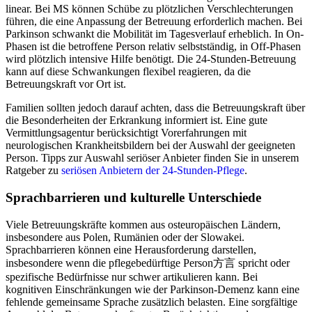
linear. Bei MS können Schübe zu plötzlichen Verschlechterungen
führen, die eine Anpassung der Betreuung erforderlich machen. Bei
Parkinson schwankt die Mobilität im Tagesverlauf erheblich. In On-
Phasen ist die betroffene Person relativ selbstständig, in Off-Phasen
wird plötzlich intensive Hilfe benötigt. Die 24-Stunden-Betreuung
kann auf diese Schwankungen flexibel reagieren, da die
Betreuungskraft vor Ort ist.
Familien sollten jedoch darauf achten, dass die Betreuungskraft über
die Besonderheiten der Erkrankung informiert ist. Eine gute
Vermittlungsagentur berücksichtigt Vorerfahrungen mit
neurologischen Krankheitsbildern bei der Auswahl der geeigneten
Person. Tipps zur Auswahl seriöser Anbieter finden Sie in unserem
Ratgeber zu
seriösen Anbietern der 24-Stunden-Pflege
.
Sprachbarrieren und kulturelle Unterschiede
Viele Betreuungskräfte kommen aus osteuropäischen Ländern,
insbesondere aus Polen, Rumänien oder der Slowakei.
Sprachbarrieren können eine Herausforderung darstellen,
insbesondere wenn die pflegebedürftige Person方言 spricht oder
spezifische Bedürfnisse nur schwer artikulieren kann. Bei
kognitiven Einschränkungen wie der Parkinson-Demenz kann eine
fehlende gemeinsame Sprache zusätzlich belasten. Eine sorgfältige