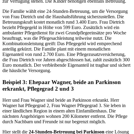
zur Verfügung stehen. Die Kinder benötigen ebenfalls Betreuung.
Die Familie wählt eine 24-Stunden-Betreuung, um die Versorgung
von Frau Dietrich und die Haushaltsführung sicherzustellen. Die
Betreuungskraft kostet monatlich rund 3.400 Euro. Frau Dietrich
bezieht Pflegegeld in Höhe von 599 Euro. Zusätzlich wird ein
ambulanter Pflegedienst für zwei Grundpflegeeinsätze pro Woche
beauftragt, was die Pflegesachleistung teilweise nutzt. Die
Kombinationsleistung greift: Das Pflegegeld wird entsprechend
anteilig gekürzt. Die Familie plant mit einem monatlichen
Eigenanteil von rund 2.700 Euro. Eine Pflegezusatzversicherung,
die Frau Dietrich vor Jahren abgeschlossen hat, zahlt zusätzlich 300
Euro monatlich. Der verbleibende Eigenanteil ist tragbar und sichert
die häusliche Versorgung.
Beispiel 3: Ehepaar Wagner, beide an Parkinson
erkrankt, Pflegegrad 2 und 3
Herr und Frau Wagner sind beide an Parkinson erkrankt. Herr
Wagner hat Pflegegrad 2, Frau Wagner Pflegegrad 3. Sie leben in
einer ländlichen Region in einem alten Einfamilienhaus. Die
nächsten Angehörigen wohnen 200 Kilometer entfernt. Die Pflege
durch Nachbarn und Freunde ist nur begrenzt möglich.
Hier stellt die
24-Stunden-Betreuung bei Parkinson
eine Lösung