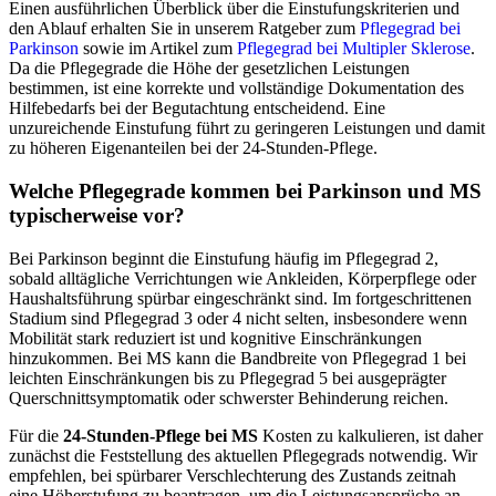
Einen ausführlichen Überblick über die Einstufungskriterien und
den Ablauf erhalten Sie in unserem Ratgeber zum
Pflegegrad bei
Parkinson
sowie im Artikel zum
Pflegegrad bei Multipler Sklerose
.
Da die Pflegegrade die Höhe der gesetzlichen Leistungen
bestimmen, ist eine korrekte und vollständige Dokumentation des
Hilfebedarfs bei der Begutachtung entscheidend. Eine
unzureichende Einstufung führt zu geringeren Leistungen und damit
zu höheren Eigenanteilen bei der 24-Stunden-Pflege.
Welche Pflegegrade kommen bei Parkinson und MS
typischerweise vor?
Bei Parkinson beginnt die Einstufung häufig im Pflegegrad 2,
sobald alltägliche Verrichtungen wie Ankleiden, Körperpflege oder
Haushaltsführung spürbar eingeschränkt sind. Im fortgeschrittenen
Stadium sind Pflegegrad 3 oder 4 nicht selten, insbesondere wenn
Mobilität stark reduziert ist und kognitive Einschränkungen
hinzukommen. Bei MS kann die Bandbreite von Pflegegrad 1 bei
leichten Einschränkungen bis zu Pflegegrad 5 bei ausgeprägter
Querschnittsymptomatik oder schwerster Behinderung reichen.
Für die
24-Stunden-Pflege bei MS
Kosten zu kalkulieren, ist daher
zunächst die Feststellung des aktuellen Pflegegrads notwendig. Wir
empfehlen, bei spürbarer Verschlechterung des Zustands zeitnah
eine Höherstufung zu beantragen, um die Leistungsansprüche an