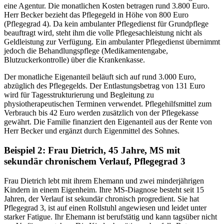
eine Agentur. Die monatlichen Kosten betragen rund 3.800 Euro.
Herr Becker bezieht das Pflegegeld in Höhe von 800 Euro
(Pflegegrad 4). Da kein ambulanter Pflegedienst für Grundpflege
beauftragt wird, steht ihm die volle Pflegesachleistung nicht als
Geldleistung zur Verfügung. Ein ambulanter Pflegedienst übernimmt
jedoch die Behandlungspflege (Medikamentengabe,
Blutzuckerkontrolle) über die Krankenkasse.
Der monatliche Eigenanteil beläuft sich auf rund 3.000 Euro,
abzüglich des Pflegegelds. Der Entlastungsbetrag von 131 Euro
wird für Tagesstrukturierung und Begleitung zu
physiotherapeutischen Terminen verwendet. Pflegehilfsmittel zum
Verbrauch bis 42 Euro werden zusätzlich von der Pflegekasse
gewährt. Die Familie finanziert den Eigenanteil aus der Rente von
Herr Becker und ergänzt durch Eigenmittel des Sohnes.
Beispiel 2: Frau Dietrich, 45 Jahre, MS mit
sekundär chronischem Verlauf, Pflegegrad 3
Frau Dietrich lebt mit ihrem Ehemann und zwei minderjährigen
Kindern in einem Eigenheim. Ihre MS-Diagnose besteht seit 15
Jahren, der Verlauf ist sekundär chronisch progredient. Sie hat
Pflegegrad 3, ist auf einen Rollstuhl angewiesen und leidet unter
starker Fatigue. Ihr Ehemann ist berufstätig und kann tagsüber nicht