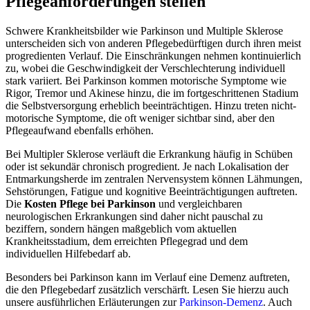
Pflegeanforderungen stellen
Schwere Krankheitsbilder wie Parkinson und Multiple Sklerose
unterscheiden sich von anderen Pflegebedürftigen durch ihren meist
progredienten Verlauf. Die Einschränkungen nehmen kontinuierlich
zu, wobei die Geschwindigkeit der Verschlechterung individuell
stark variiert. Bei Parkinson kommen motorische Symptome wie
Rigor, Tremor und Akinese hinzu, die im fortgeschrittenen Stadium
die Selbstversorgung erheblich beeinträchtigen. Hinzu treten nicht-
motorische Symptome, die oft weniger sichtbar sind, aber den
Pflegeaufwand ebenfalls erhöhen.
Bei Multipler Sklerose verläuft die Erkrankung häufig in Schüben
oder ist sekundär chronisch progredient. Je nach Lokalisation der
Entmarkungsherde im zentralen Nervensystem können Lähmungen,
Sehstörungen, Fatigue und kognitive Beeinträchtigungen auftreten.
Die
Kosten Pflege bei Parkinson
und vergleichbaren
neurologischen Erkrankungen sind daher nicht pauschal zu
beziffern, sondern hängen maßgeblich vom aktuellen
Krankheitsstadium, dem erreichten Pflegegrad und dem
individuellen Hilfebedarf ab.
Besonders bei Parkinson kann im Verlauf eine Demenz auftreten,
die den Pflegebedarf zusätzlich verschärft. Lesen Sie hierzu auch
unsere ausführlichen Erläuterungen zur
Parkinson-Demenz
. Auch