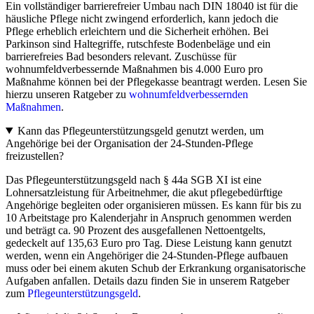
Ein vollständiger barrierefreier Umbau nach DIN 18040 ist für die
häusliche Pflege nicht zwingend erforderlich, kann jedoch die
Pflege erheblich erleichtern und die Sicherheit erhöhen. Bei
Parkinson sind Haltegriffe, rutschfeste Bodenbeläge und ein
barrierefreies Bad besonders relevant. Zuschüsse für
wohnumfeldverbessernde Maßnahmen bis 4.000 Euro pro
Maßnahme können bei der Pflegekasse beantragt werden. Lesen Sie
hierzu unseren Ratgeber zu
wohnumfeldverbessernden
Maßnahmen
.
Kann das Pflegeunterstützungsgeld genutzt werden, um
Angehörige bei der Organisation der 24-Stunden-Pflege
freizustellen?
Das Pflegeunterstützungsgeld nach § 44a SGB XI ist eine
Lohnersatzleistung für Arbeitnehmer, die akut pflegebedürftige
Angehörige begleiten oder organisieren müssen. Es kann für bis zu
10 Arbeitstage pro Kalenderjahr in Anspruch genommen werden
und beträgt ca. 90 Prozent des ausgefallenen Nettoentgelts,
gedeckelt auf 135,63 Euro pro Tag. Diese Leistung kann genutzt
werden, wenn ein Angehöriger die 24-Stunden-Pflege aufbauen
muss oder bei einem akuten Schub der Erkrankung organisatorische
Aufgaben anfallen. Details dazu finden Sie in unserem Ratgeber
zum
Pflegeunterstützungsgeld
.