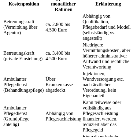
Kostenposition
monatlicher
Erläuterung
Rahmen
Abhängig von
Betreuungskraft
Qualifikation,
ca. 2.800 bis
(Vermittlung über
Pflegebedarf und Modell
4.500 Euro
Agentur)
(selbstständig vs.
angestellt)
Niedrigere
Vermittlungskosten, aber
Betreuungskraft
ca. 3.400 bis
höherer administrativer
(private Einstellung)
4.500 Euro
Aufwand und rechtliche
Verantwortung
Injektionen,
Ambulanter
Über
Wundversorgung etc.
Pflegedienst
Krankenkasse
nach ärztlicher
(Behandlungspflege)
abgedeckt
Verordnung, kein
Eigenanteil
Kann teilweise oder
Ambulanter
vollständig aus
Pflegedienst
Abhängig von
Pflegesachleistung
(Grundpflege,
Pflegesachleistung
finanziert werden,
anteilig)
reduziert aber das
Pflegegeld
Einmalhandschuhe,