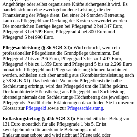
Angehörige oder selbst organisierte Kräfte sichergestellt wird. Es
handelt sich um eine zweckgebundene Leistung, die der
Finanzierung der Pflege dient. Bei einer 24-Stunden-Betreuung
kann das Pflegegeld zur Deckung der Kosten verwendet werden.
Die monatlichen Beträge liegen bei Pflegegrad 2 bei 347 Euro,
Pflegegrad 3 bei 599 Euro, Pflegegrad 4 bei 800 Euro und
Pflegegrad 5 bei 990 Euro.
Pflegesachleistung (§ 36 SGB XI):
Wird erbracht, wenn ein
professioneller Pflegedienst die Grundpflege übernimmt. Bei
Pflegegrad 2 bis zu 796 Euro, Pflegegrad 3 bis zu 1.497 Euro,
Pflegegrad 4 bis zu 1.859 Euro und Pflegegrad 5 bis zu 2.299 Euro
monatlich. Pflegegeld und Pflegesachleistung können kombiniert
werden, schließen sich aber anteilig aus (Kombinationsleistung nach
§ 38 SGB XI). Das bedeutet: Wenn ein Pflegedienst die halbe
Sachleistung erbringt, wird das Pflegegeld um die Hälfte gekürzt.
Der kombinierte Höchstbetrag aus Pflegegeld und Sachleistung
übersteigt niemals den Sachleistungs-Höchstbetrag des jeweiligen
Pflegegrads. Ausführliche Erläuterungen dazu finden Sie in unserem
Glossar zur
Pflegegeld
sowie zur
Pflegesachleistung
.
Entlastungsbetrag (§ 45b SGB XI):
Ein einheitlicher Betrag von
131 Euro monatlich für alle Pflegegrade 1 bis 5. Er ist
zweckgebunden für anerkannte Betreuungs- und
Entlastungsangebote und wird nicht auf Pflegegeld oder