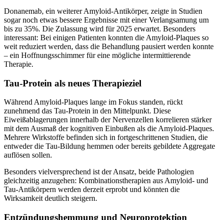
Donanemab, ein weiterer Amyloid-Antikörper, zeigte in Studien
sogar noch etwas bessere Ergebnisse mit einer Verlangsamung um
bis zu 35%. Die Zulassung wird für 2025 erwartet. Besonders
interessant: Bei einigen Patienten konnten die Amyloid-Plaques so
weit reduziert werden, dass die Behandlung pausiert werden konnte
– ein Hoffnungsschimmer für eine mögliche intermittierende
Therapie.
Tau-Protein als neues Therapieziel
Während Amyloid-Plaques lange im Fokus standen, rückt
zunehmend das Tau-Protein in den Mittelpunkt. Diese
Eiweißablagerungen innerhalb der Nervenzellen korrelieren stärker
mit dem Ausmaß der kognitiven Einbußen als die Amyloid-Plaques.
Mehrere Wirkstoffe befinden sich in fortgeschrittenen Studien, die
entweder die Tau-Bildung hemmen oder bereits gebildete Aggregate
auflösen sollen.
Besonders vielversprechend ist der Ansatz, beide Pathologien
gleichzeitig anzugehen: Kombinationstherapien aus Amyloid- und
Tau-Antikörpern werden derzeit erprobt und könnten die
Wirksamkeit deutlich steigern.
Entzündungshemmung und Neuroprotektion