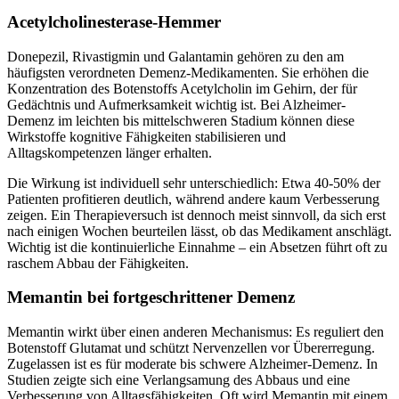
Acetylcholinesterase-Hemmer
Donepezil, Rivastigmin und Galantamin gehören zu den am
häufigsten verordneten Demenz-Medikamenten. Sie erhöhen die
Konzentration des Botenstoffs Acetylcholin im Gehirn, der für
Gedächtnis und Aufmerksamkeit wichtig ist. Bei Alzheimer-
Demenz im leichten bis mittelschweren Stadium können diese
Wirkstoffe kognitive Fähigkeiten stabilisieren und
Alltagskompetenzen länger erhalten.
Die Wirkung ist individuell sehr unterschiedlich: Etwa 40-50% der
Patienten profitieren deutlich, während andere kaum Verbesserung
zeigen. Ein Therapieversuch ist dennoch meist sinnvoll, da sich erst
nach einigen Wochen beurteilen lässt, ob das Medikament anschlägt.
Wichtig ist die kontinuierliche Einnahme – ein Absetzen führt oft zu
raschem Abbau der Fähigkeiten.
Memantin bei fortgeschrittener Demenz
Memantin wirkt über einen anderen Mechanismus: Es reguliert den
Botenstoff Glutamat und schützt Nervenzellen vor Übererregung.
Zugelassen ist es für moderate bis schwere Alzheimer-Demenz. In
Studien zeigte sich eine Verlangsamung des Abbaus und eine
Verbesserung von Alltagsfähigkeiten. Oft wird Memantin mit einem