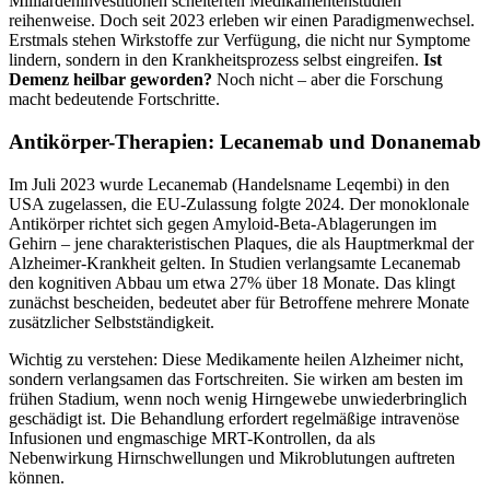
Milliardeninvestitionen scheiterten Medikamentenstudien
reihenweise. Doch seit 2023 erleben wir einen Paradigmenwechsel.
Erstmals stehen Wirkstoffe zur Verfügung, die nicht nur Symptome
lindern, sondern in den Krankheitsprozess selbst eingreifen.
Ist
Demenz heilbar geworden?
Noch nicht – aber die Forschung
macht bedeutende Fortschritte.
Antikörper-Therapien: Lecanemab und Donanemab
Im Juli 2023 wurde Lecanemab (Handelsname Leqembi) in den
USA zugelassen, die EU-Zulassung folgte 2024. Der monoklonale
Antikörper richtet sich gegen Amyloid-Beta-Ablagerungen im
Gehirn – jene charakteristischen Plaques, die als Hauptmerkmal der
Alzheimer-Krankheit gelten. In Studien verlangsamte Lecanemab
den kognitiven Abbau um etwa 27% über 18 Monate. Das klingt
zunächst bescheiden, bedeutet aber für Betroffene mehrere Monate
zusätzlicher Selbstständigkeit.
Wichtig zu verstehen: Diese Medikamente heilen Alzheimer nicht,
sondern verlangsamen das Fortschreiten. Sie wirken am besten im
frühen Stadium, wenn noch wenig Hirngewebe unwiederbringlich
geschädigt ist. Die Behandlung erfordert regelmäßige intravenöse
Infusionen und engmaschige MRT-Kontrollen, da als
Nebenwirkung Hirnschwellungen und Mikroblutungen auftreten
können.