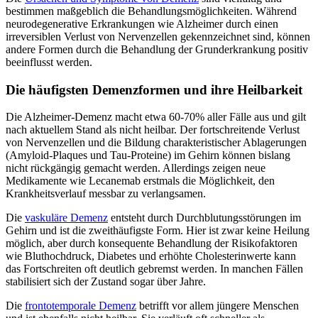
bestimmen maßgeblich die Behandlungsmöglichkeiten. Während
neurodegenerative Erkrankungen wie Alzheimer durch einen
irreversiblen Verlust von Nervenzellen gekennzeichnet sind, können
andere Formen durch die Behandlung der Grunderkrankung positiv
beeinflusst werden.
Die häufigsten Demenzformen und ihre Heilbarkeit
Die Alzheimer-Demenz macht etwa 60-70% aller Fälle aus und gilt
nach aktuellem Stand als nicht heilbar. Der fortschreitende Verlust
von Nervenzellen und die Bildung charakteristischer Ablagerungen
(Amyloid-Plaques und Tau-Proteine) im Gehirn können bislang
nicht rückgängig gemacht werden. Allerdings zeigen neue
Medikamente wie Lecanemab erstmals die Möglichkeit, den
Krankheitsverlauf messbar zu verlangsamen.
Die
vaskuläre Demenz
entsteht durch Durchblutungsstörungen im
Gehirn und ist die zweithäufigste Form. Hier ist zwar keine Heilung
möglich, aber durch konsequente Behandlung der Risikofaktoren
wie Bluthochdruck, Diabetes und erhöhte Cholesterinwerte kann
das Fortschreiten oft deutlich gebremst werden. In manchen Fällen
stabilisiert sich der Zustand sogar über Jahre.
Die
frontotemporale Demenz
betrifft vor allem jüngere Menschen