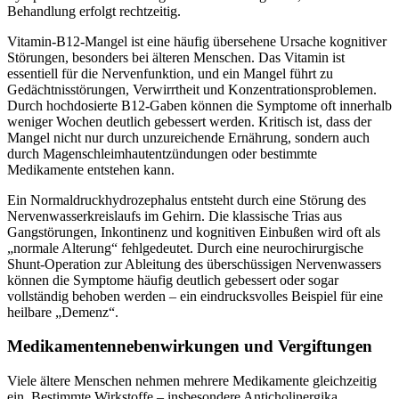
Behandlung erfolgt rechtzeitig.
Vitamin-B12-Mangel ist eine häufig übersehene Ursache kognitiver
Störungen, besonders bei älteren Menschen. Das Vitamin ist
essentiell für die Nervenfunktion, und ein Mangel führt zu
Gedächtnisstörungen, Verwirrtheit und Konzentrationsproblemen.
Durch hochdosierte B12-Gaben können die Symptome oft innerhalb
weniger Wochen deutlich gebessert werden. Kritisch ist, dass der
Mangel nicht nur durch unzureichende Ernährung, sondern auch
durch Magenschleimhautentzündungen oder bestimmte
Medikamente entstehen kann.
Ein Normaldruckhydrozephalus entsteht durch eine Störung des
Nervenwasserkreislaufs im Gehirn. Die klassische Trias aus
Gangstörungen, Inkontinenz und kognitiven Einbußen wird oft als
„normale Alterung“ fehlgedeutet. Durch eine neurochirurgische
Shunt-Operation zur Ableitung des überschüssigen Nervenwassers
können die Symptome häufig deutlich gebessert oder sogar
vollständig behoben werden – ein eindrucksvolles Beispiel für eine
heilbare „Demenz“.
Medikamentennebenwirkungen und Vergiftungen
Viele ältere Menschen nehmen mehrere Medikamente gleichzeitig
ein. Bestimmte Wirkstoffe – insbesondere Anticholinergika,