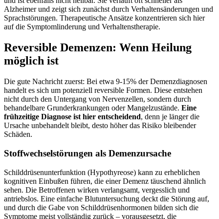
und ist ebenfalls nicht heilbar. Sie verläuft oft schneller als
Alzheimer und zeigt sich zunächst durch Verhaltensänderungen und
Sprachstörungen. Therapeutische Ansätze konzentrieren sich hier
auf die Symptomlinderung und Verhaltenstherapie.
Reversible Demenzen: Wenn Heilung
möglich ist
Die gute Nachricht zuerst: Bei etwa 9-15% der Demenzdiagnosen
handelt es sich um potenziell reversible Formen. Diese entstehen
nicht durch den Untergang von Nervenzellen, sondern durch
behandelbare Grunderkrankungen oder Mangelzustände.
Eine
frühzeitige Diagnose ist hier entscheidend
, denn je länger die
Ursache unbehandelt bleibt, desto höher das Risiko bleibender
Schäden.
Stoffwechselstörungen als Demenzursache
Schilddrüsenunterfunktion (Hypothyreose) kann zu erheblichen
kognitiven Einbußen führen, die einer Demenz täuschend ähnlich
sehen. Die Betroffenen wirken verlangsamt, vergesslich und
antriebslos. Eine einfache Blutuntersuchung deckt die Störung auf,
und durch die Gabe von Schilddrüsenhormonen bilden sich die
Symptome meist vollständig zurück – vorausgesetzt, die