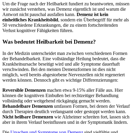
Um die Frage nach der Heilbarkeit fundiert zu beantworten, müssen
wir zunächst verstehen, was Demenz eigentlich ist und warum die
Antwort nicht pauschal ausfallen kann.
Demenz ist kein
einheitliches Krankheitsbild
, sondern ein Überbegriff für mehr als
50 verschiedene Erkrankungen, die zu einem fortschreitenden
Verlust kognitiver Fähigkeiten führen.
Was bedeutet Heilbarkeit bei Demenz?
In der Medizin unterscheidet man zwischen verschiedenen Formen
der Behandelbarkeit. Eine vollständige Heilung bedeutet, dass die
Krankheitsursache beseitigt wird und alle Symptome dauerhaft
verschwinden. Bei den meisten Demenzformen ist dies nicht
möglich, weil bereits abgestorbene Nervenzellen nicht regeneriert
werden können. Dennoch gibt es wichtige Differenzierungen:
Reversible Demenzen
machen etwa 9-15% aller Fälle aus. Hier
können die kognitiven Einbußen bei rechtzeitiger Behandlung
vollständig oder weitgehend rückgängig gemacht werden.
Behandelbare Demenzen
umfassen Formen, bei denen der Verlauf
durch Therapien deutlich verlangsamt oder gestoppt werden kann.
Nicht heilbare Demenzen
wie Alzheimer schreiten fort, lassen sich
aber in ihrem Verlauf beeinflussen und in der Symptomatik lindern.
Die
Ursachen und Symptome von Demenz
sind vielfältig und