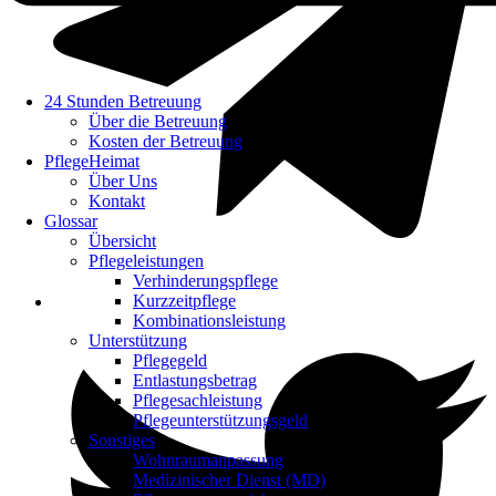
24 Stunden Betreuung
Über die Betreuung
Kosten der Betreuung
PflegeHeimat
Über Uns
Kontakt
Glossar
Übersicht
Pflegeleistungen
Verhinderungspflege
Kurzzeitpflege
Kombinationsleistung
Unterstützung
Pflegegeld
Entlastungsbetrag
Pflegesachleistung
Pflegeunterstützungsgeld
Sonstiges
Wohnraumanpassung
Medizinischer Dienst (MD)