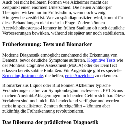
Auch bei nicht heilbaren Formen wie Alzheimer macht der
Zeitpunkt einen enormen Unterschied: Die neuen Antikörper-
Therapien wirken nur im Frühstadium, wenn noch wenig
Hirngewebe zerstört ist. Wer zu spät diagnostiziert wird, kommt für
diese Behandlungen nicht mehr in Frage. Zudem können
Acetylcholinesterase-Hemmer im frühen Stadium oft noch deutliche
Verbesserungen bewirken, während sie später nur noch stabilisieren.
Früherkennung: Tests und Biomarker
Moderne Diagnostik ermöglicht zunehmend die Erkennung von
Demenz, bevor deutliche Symptome auftreten.
Kognitive Tests
wie
der Montreal Cognitive Assessment (MoCA) oder der DemTect
erfassen bereits subtile Einbußen. Für Angehörige gibt es spezielle
Screening-Instrumente
, die helfen,
erste Anzeichen
zu erkennen.
Biomarker aus Liquor oder Blut können Alzheimer-typische
Veränderungen Jahre vor Symptombeginn nachweisen. PET-Scans
machen Amyloid-Ablagerungen im lebenden Gehirn sichtbar. Diese
Verfahren sind noch nicht flächendeckend verfügbar und werden
meist in spezialisierten Zentren durchgeführt – könnten aber
zukünftig die Früherkennung revolutionieren.
Das Dilemma der prädiktiven Diagnostik