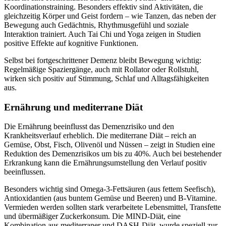
Koordinationstraining. Besonders effektiv sind Aktivitäten, die
gleichzeitig Körper und Geist fordern – wie Tanzen, das neben der
Bewegung auch Gedächtnis, Rhythmusgefühl und soziale
Interaktion trainiert. Auch Tai Chi und Yoga zeigen in Studien
positive Effekte auf kognitive Funktionen.
Selbst bei fortgeschrittener Demenz bleibt Bewegung wichtig:
Regelmäßige Spaziergänge, auch mit Rollator oder Rollstuhl,
wirken sich positiv auf Stimmung, Schlaf und Alltagsfähigkeiten
aus.
Ernährung und mediterrane Diät
Die Ernährung beeinflusst das Demenzrisiko und den
Krankheitsverlauf erheblich. Die mediterrane Diät – reich an
Gemüse, Obst, Fisch, Olivenöl und Nüssen – zeigt in Studien eine
Reduktion des Demenzrisikos um bis zu 40%. Auch bei bestehender
Erkrankung kann die Ernährungsumstellung den Verlauf positiv
beeinflussen.
Besonders wichtig sind Omega-3-Fettsäuren (aus fettem Seefisch),
Antioxidantien (aus buntem Gemüse und Beeren) und B-Vitamine.
Vermieden werden sollten stark verarbeitete Lebensmittel, Transfette
und übermäßiger Zuckerkonsum. Die MIND-Diät, eine
Kombination aus mediterraner und DASH-Diät, wurde speziell zur