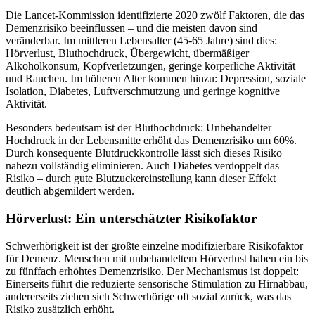
Die Lancet-Kommission identifizierte 2020 zwölf Faktoren, die das
Demenzrisiko beeinflussen – und die meisten davon sind
veränderbar. Im mittleren Lebensalter (45-65 Jahre) sind dies:
Hörverlust, Bluthochdruck, Übergewicht, übermäßiger
Alkoholkonsum, Kopfverletzungen, geringe körperliche Aktivität
und Rauchen. Im höheren Alter kommen hinzu: Depression, soziale
Isolation, Diabetes, Luftverschmutzung und geringe kognitive
Aktivität.
Besonders bedeutsam ist der Bluthochdruck: Unbehandelter
Hochdruck in der Lebensmitte erhöht das Demenzrisiko um 60%.
Durch konsequente Blutdruckkontrolle lässt sich dieses Risiko
nahezu vollständig eliminieren. Auch Diabetes verdoppelt das
Risiko – durch gute Blutzuckereinstellung kann dieser Effekt
deutlich abgemildert werden.
Hörverlust: Ein unterschätzter Risikofaktor
Schwerhörigkeit ist der größte einzelne modifizierbare Risikofaktor
für Demenz. Menschen mit unbehandeltem Hörverlust haben ein bis
zu fünffach erhöhtes Demenzrisiko. Der Mechanismus ist doppelt:
Einerseits führt die reduzierte sensorische Stimulation zu Hirnabbau,
andererseits ziehen sich Schwerhörige oft sozial zurück, was das
Risiko zusätzlich erhöht.