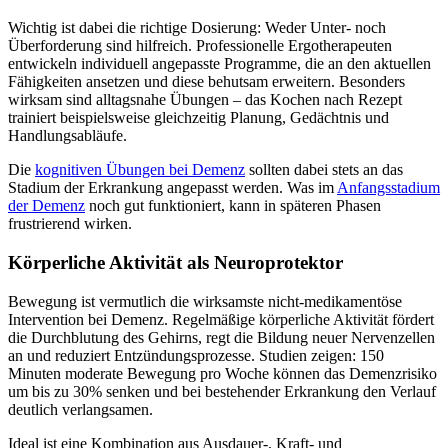
Wichtig ist dabei die richtige Dosierung: Weder Unter- noch
Überforderung sind hilfreich. Professionelle Ergotherapeuten
entwickeln individuell angepasste Programme, die an den aktuellen
Fähigkeiten ansetzen und diese behutsam erweitern. Besonders
wirksam sind alltagsnahe Übungen – das Kochen nach Rezept
trainiert beispielsweise gleichzeitig Planung, Gedächtnis und
Handlungsabläufe.
Die
kognitiven Übungen bei Demenz
sollten dabei stets an das
Stadium der Erkrankung angepasst werden. Was im
Anfangsstadium
der Demenz
noch gut funktioniert, kann in späteren Phasen
frustrierend wirken.
Körperliche Aktivität als Neuroprotektor
Bewegung ist vermutlich die wirksamste nicht-medikamentöse
Intervention bei Demenz. Regelmäßige körperliche Aktivität fördert
die Durchblutung des Gehirns, regt die Bildung neuer Nervenzellen
an und reduziert Entzündungsprozesse. Studien zeigen: 150
Minuten moderate Bewegung pro Woche können das Demenzrisiko
um bis zu 30% senken und bei bestehender Erkrankung den Verlauf
deutlich verlangsamen.
Ideal ist eine Kombination aus Ausdauer-, Kraft- und