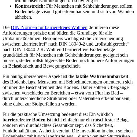
Mobilitätseinschränkungen oft schwierig ist.
Kontrastreich:
Für Menschen mit Sehbehinderungen sollten
Bodenbeläge visuell gut erkennbar sein und sich von Wänden
abheben.
Die
DIN-Normen für barrierefreies Wohnen
definieren diese
Anforderungen präzise und bilden die Grundlage für alle
Umbaumaßnahmen. Besonders wichtig ist die Unterscheidung
zwischen „barrierefrei“ nach DIN 18040-2 und „rollstuhlgerecht“
nach DIN 18040-2 R. Während barrierefreie Bodenbeläge
grundsätzlich für Menschen mit Gehbehinderungen geeignet sein
müssen, stellen rollstuhlgerechte Böden noch höhere Anforderungen
an Belastbarkeit und Bewegungsfreiheit.
Ein häufig übersehener Aspekt ist die
taktile Wahrnehmbarkeit
des Bodenbelags. Menschen mit Sehbehinderungen orientieren sich
oft über die Beschaffenheit des Bodens. Daher sollten Übergänge
zwischen verschiedenen Bereichen – etwa vom Flur ins Bad –
durch unterschiedliche Strukturen oder Materialien erkennbar sein,
ohne dabei zur Stolperfalle zu werden.
Für die praktische Umsetzung bedeutet dies: Ein wirklich
barrierefreier Boden
ist nicht einfach nur ein rutschfester Belag,
sondern ein durchdachtes Gesamtkonzept, das Sicherheit,
Funktionalität und Ästhetik vereint. Die Investition in einen solchen
Bodenbelag zahlt sich langfristig aus – durch weniger Sturzrisiken,