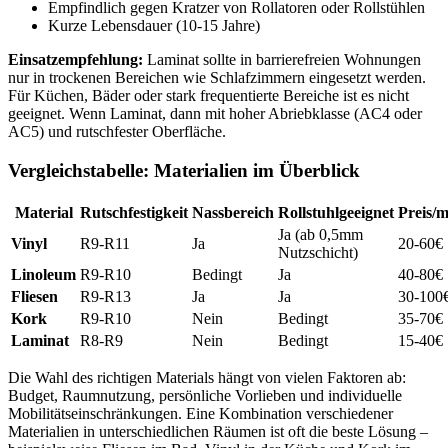
Empfindlich gegen Kratzer von Rollatoren oder Rollstühlen
Kurze Lebensdauer (10-15 Jahre)
Einsatzempfehlung:
Laminat sollte in barrierefreien Wohnungen
nur in trockenen Bereichen wie Schlafzimmern eingesetzt werden.
Für Küchen, Bäder oder stark frequentierte Bereiche ist es nicht
geeignet. Wenn Laminat, dann mit hoher Abriebklasse (AC4 oder
AC5) und rutschfester Oberfläche.
Vergleichstabelle: Materialien im Überblick
Material
Rutschfestigkeit
Nassbereich
Rollstuhlgeeignet
Preis/m
Ja (ab 0,5mm
Vinyl
R9-R11
Ja
20-60€
Nutzschicht)
Linoleum
R9-R10
Bedingt
Ja
40-80€
Fliesen
R9-R13
Ja
Ja
30-100
Kork
R9-R10
Nein
Bedingt
35-70€
Laminat
R8-R9
Nein
Bedingt
15-40€
Die Wahl des richtigen Materials hängt von vielen Faktoren ab:
Budget, Raumnutzung, persönliche Vorlieben und individuelle
Mobilitätseinschränkungen. Eine Kombination verschiedener
Materialien in unterschiedlichen Räumen ist oft die beste Lösung –