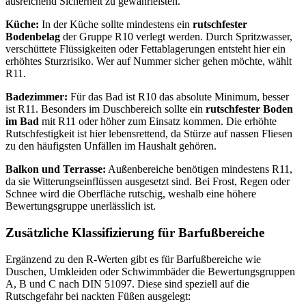
ausreichend Sicherheit zu gewährleisten.
Küche:
In der Küche sollte mindestens ein
rutschfester
Bodenbelag
der Gruppe R10 verlegt werden. Durch Spritzwasser,
verschüttete Flüssigkeiten oder Fettablagerungen entsteht hier ein
erhöhtes Sturzrisiko. Wer auf Nummer sicher gehen möchte, wählt
R11.
Badezimmer:
Für das Bad ist R10 das absolute Minimum, besser
ist R11. Besonders im Duschbereich sollte ein
rutschfester Boden
im Bad
mit R11 oder höher zum Einsatz kommen. Die erhöhte
Rutschfestigkeit ist hier lebensrettend, da Stürze auf nassen Fliesen
zu den häufigsten Unfällen im Haushalt gehören.
Balkon und Terrasse:
Außenbereiche benötigen mindestens R11,
da sie Witterungseinflüssen ausgesetzt sind. Bei Frost, Regen oder
Schnee wird die Oberfläche rutschig, weshalb eine höhere
Bewertungsgruppe unerlässlich ist.
Zusätzliche Klassifizierung für Barfußbereiche
Ergänzend zu den R-Werten gibt es für Barfußbereiche wie
Duschen, Umkleiden oder Schwimmbäder die Bewertungsgruppen
A, B und C nach DIN 51097. Diese sind speziell auf die
Rutschgefahr bei nackten Füßen ausgelegt: