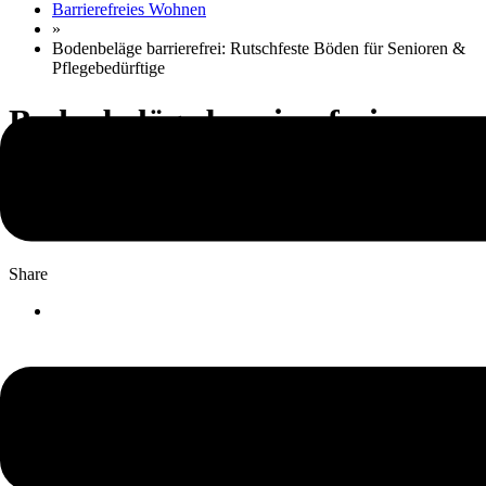
Barrierefreies Wohnen
»
Bodenbeläge barrierefrei: Rutschfeste Böden für Senioren &
Pflegebedürftige
Bodenbeläge barrierefrei:
Rutschfeste Böden für Senioren
& Pflegebedürftige
Share