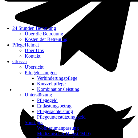
24 Stunden Betreuung
Über die Betreuung
Kosten der Betreuung
PflegeHeimat
Über Uns
Kontakt
Glossar
Übersicht
Pflegeleistungen
Verhinderungspflege
Kurzzeitpflege
Kombinationsleistung
Unterstützung
Pflegegeld
Entlastungsbetrag
Pflegesachleistung
Pflegeunterstützungsgeld
Sonstiges
Wohnraumanpassung
Medizinischer Dienst (MD)