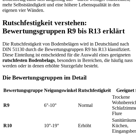
mehr Selbstständigkeit und eine höhere Lebensqualität in den
eigenen vier Wänden.
Rutschfestigkeit verstehen:
Bewertungsgruppen R9 bis R13 erklärt
Die Rutschfestigkeit von Bodenbelägen wird in Deutschland nach
DIN 51130 durch die Bewertungsgruppen R9 bis R13 klassifiziert.
Diese Einteilung ist entscheidend für die Auswahl eines geeigneten
rutschfesten Bodenbelags
, besonders in Bereichen, die häufig nass
werden oder in denen erhöhte Sturzgefahr besteht.
Die Bewertungsgruppen im Detail
Bewertungsgruppe
Neigungswinkel
Rutschfestigkeit
Geeignet 
Trockene
Wohnbereic
R9
6°-10°
Normal
Schlafzimme
Flure
Sanitärräum
R10
10°-19°
Erhöht
Küchen,
Eingangsber