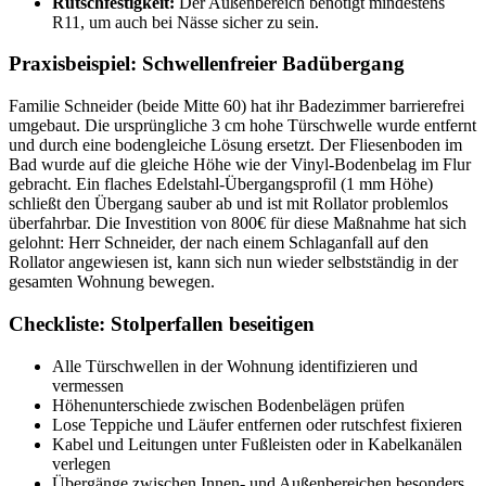
Rutschfestigkeit:
Der Außenbereich benötigt mindestens
R11, um auch bei Nässe sicher zu sein.
Praxisbeispiel: Schwellenfreier Badübergang
Familie Schneider (beide Mitte 60) hat ihr Badezimmer barrierefrei
umgebaut. Die ursprüngliche 3 cm hohe Türschwelle wurde entfernt
und durch eine bodengleiche Lösung ersetzt. Der Fliesenboden im
Bad wurde auf die gleiche Höhe wie der Vinyl-Bodenbelag im Flur
gebracht. Ein flaches Edelstahl-Übergangsprofil (1 mm Höhe)
schließt den Übergang sauber ab und ist mit Rollator problemlos
überfahrbar. Die Investition von 800€ für diese Maßnahme hat sich
gelohnt: Herr Schneider, der nach einem Schlaganfall auf den
Rollator angewiesen ist, kann sich nun wieder selbstständig in der
gesamten Wohnung bewegen.
Checkliste: Stolperfallen beseitigen
Alle Türschwellen in der Wohnung identifizieren und
vermessen
Höhenunterschiede zwischen Bodenbelägen prüfen
Lose Teppiche und Läufer entfernen oder rutschfest fixieren
Kabel und Leitungen unter Fußleisten oder in Kabelkanälen
verlegen
Übergänge zwischen Innen- und Außenbereichen besonders