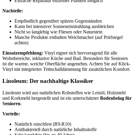
Einfache Reparatur einzelner Planken möglich
Nachteile:
Empfindlich gegenüber spitzen Gegenständen
Kann bei intensiver Sonneneinstrahlung ausbleichen
Nicht so langlebig wie Fliesen oder Naturstein
Manche Produkte enthalten Weichmacher (auf Prüfsiegel
achten)
Einsatzempfehlung:
Vinyl eignet sich hervorragend für alle
Wohnbereiche, inklusive Küche und Bad. Besonders für Senioren
ist die warme, weiche Oberfläche angenehm. Achten Sie auf Klick-
Vinyl mit integrierter Trittschalldämmung für zusätzlichen Komfort.
Linoleum: Der nachhaltige Klassiker
Linoleum wird aus natürlichen Rohstoffen wie Leinöl, Holzmehl
und Korkmehl hergestellt und ist ein unterschätzter
Bodenbelag für
Senioren
.
Vorteile:
Natürlich rutschfest (R9-R10)
Antibakteriell durch natürliche Inhaltsstoffe
Sehr langlebig (bis zu 40 Jahre)