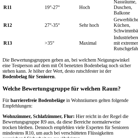
Nassräume,
R11
19°-27°
Hoch
Duschen,
Balkone
Gewerblich
R12
27°-35°
Sehr hoch
Küchen,
Schwimmbä
Industrieber
R13
>35°
Maximal
mit extremer
Rutschgefah
Die Bewertungsgruppen geben an, bei welchem Neigungswinkel
eine Testperson auf dem mit Öl benetzten Bodenbelag noch sicher
stehen kann. Je höher der Wert, desto rutschfester ist der
Bodenbelag für Senioren
.
Welche Bewertungsgruppe für welchen Raum?
Für
barrierefreie Bodenbeläge
in Wohnräumen gelten folgende
Empfehlungen:
Wohnzimmer, Schlafzimmer, Flur:
Hier reicht in der Regel die
Bewertungsgruppe R9 aus, da diese Bereiche normalerweise
trocken bleiben. Dennoch empfehlen viele Experten für Senioren
mindestens R10, um auch bei verschütteten Flüssigkeiten