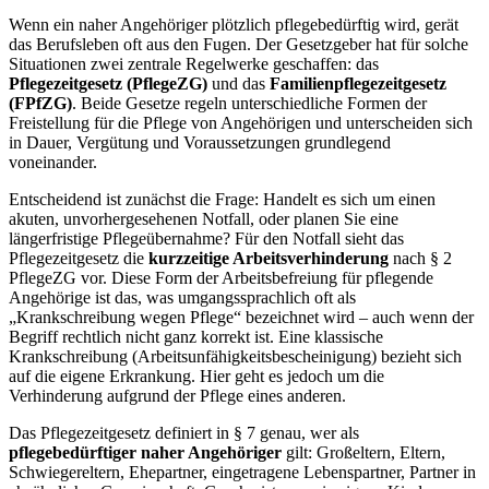
Wenn ein naher Angehöriger plötzlich pflegebedürftig wird, gerät
das Berufsleben oft aus den Fugen. Der Gesetzgeber hat für solche
Situationen zwei zentrale Regelwerke geschaffen: das
Pflegezeitgesetz (PflegeZG)
und das
Familienpflegezeitgesetz
(FPfZG)
. Beide Gesetze regeln unterschiedliche Formen der
Freistellung für die Pflege von Angehörigen und unterscheiden sich
in Dauer, Vergütung und Voraussetzungen grundlegend
voneinander.
Entscheidend ist zunächst die Frage: Handelt es sich um einen
akuten, unvorhergesehenen Notfall, oder planen Sie eine
längerfristige Pflegeübernahme? Für den Notfall sieht das
Pflegezeitgesetz die
kurzzeitige Arbeitsverhinderung
nach § 2
PflegeZG vor. Diese Form der Arbeitsbefreiung für pflegende
Angehörige ist das, was umgangssprachlich oft als
„Krankschreibung wegen Pflege“ bezeichnet wird – auch wenn der
Begriff rechtlich nicht ganz korrekt ist. Eine klassische
Krankschreibung (Arbeitsunfähigkeitsbescheinigung) bezieht sich
auf die eigene Erkrankung. Hier geht es jedoch um die
Verhinderung aufgrund der Pflege eines anderen.
Das Pflegezeitgesetz definiert in § 7 genau, wer als
pflegebedürftiger naher Angehöriger
gilt: Großeltern, Eltern,
Schwiegereltern, Ehepartner, eingetragene Lebenspartner, Partner in