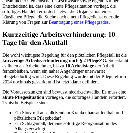
eheähnlicher Gemeinschaft, Geschwister sowie eigene Kinder.
Entscheidend ist, dass eine akute Pflegesituation vorliegt, die
sofortiges Handeln erfordert – etwa die Organisation einer
häuslichen Pflege, die Suche nach einem Pflegedienst oder die
Klärung von Fragen zur
Beantragung eines Pflegegrades
.
Kurzzeitige Arbeitsverhinderung: 10
Tage für den Akutfall
Die wohl wichtigste Regelung für den plötzlichen Pflegefall ist die
kurzzeitige Arbeitsverhinderung nach § 2 PflegeZG
. Sie erlaubt
es Ihnen als Arbeitnehmer, bis zu
10 Arbeitstage
der Arbeit
fernzubleiben, wenn ein naher Angehöriger unerwartet
pflegebedürftig wird. Diese Regelung wurde mit der Pflegereform
2024 nochmals gestärkt und ist jetzt klarer definiert.
Die Voraussetzungen sind bewusst niedrigschwellig: Es muss eine
akute Pflegesituation
vorliegen, die sofortiges Handeln erfordert.
Typische Beispiele sind:
Ein Sturz mit anschließendem Krankenhausaufenthalt und
plötzlichem Pflegebedarf
Ein Schlaganfall, der eine sofortige Reorganisation des
Alltags erzwingt