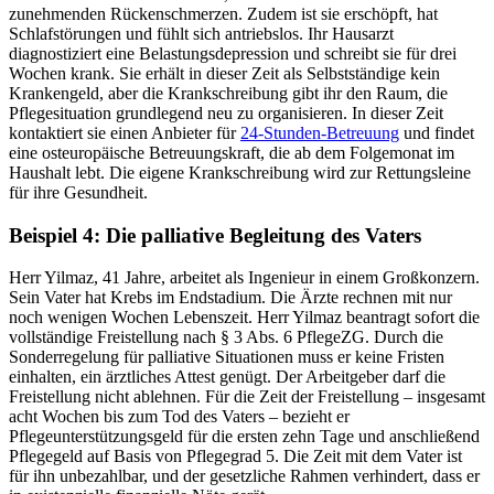
zunehmenden Rückenschmerzen. Zudem ist sie erschöpft, hat
Schlafstörungen und fühlt sich antriebslos. Ihr Hausarzt
diagnostiziert eine Belastungsdepression und schreibt sie für drei
Wochen krank. Sie erhält in dieser Zeit als Selbstständige kein
Krankengeld, aber die Krankschreibung gibt ihr den Raum, die
Pflegesituation grundlegend neu zu organisieren. In dieser Zeit
kontaktiert sie einen Anbieter für
24-Stunden-Betreuung
und findet
eine osteuropäische Betreuungskraft, die ab dem Folgemonat im
Haushalt lebt. Die eigene Krankschreibung wird zur Rettungsleine
für ihre Gesundheit.
Beispiel 4: Die palliative Begleitung des Vaters
Herr Yilmaz, 41 Jahre, arbeitet als Ingenieur in einem Großkonzern.
Sein Vater hat Krebs im Endstadium. Die Ärzte rechnen mit nur
noch wenigen Wochen Lebenszeit. Herr Yilmaz beantragt sofort die
vollständige Freistellung nach § 3 Abs. 6 PflegeZG. Durch die
Sonderregelung für palliative Situationen muss er keine Fristen
einhalten, ein ärztliches Attest genügt. Der Arbeitgeber darf die
Freistellung nicht ablehnen. Für die Zeit der Freistellung – insgesamt
acht Wochen bis zum Tod des Vaters – bezieht er
Pflegeunterstützungsgeld für die ersten zehn Tage und anschließend
Pflegegeld auf Basis von Pflegegrad 5. Die Zeit mit dem Vater ist
für ihn unbezahlbar, und der gesetzliche Rahmen verhindert, dass er