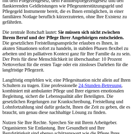
mit dem Pflegezeitgesetz, dem Familienpflegezeitgesetz und den
flankierenden Geldleistungen wie Pflegeunterstützungsgeld und
Pflegegeld Instrumente bereit, die es Ihnen ermöglichen, in einer
familiären Notlage beruflich kürzerzutreten, ohne Ihre Existenz zu
gefährden.
Die zentrale Botschaft lautet:
Sie müssen sich nicht zwischen
Ihrem Beruf und der Pflege Ihrer Angehörigen entscheiden.
Die gesetzlichen Freistellungsansprüche erlauben es Ihnen, in
akuten Situationen sofort zu handeln, in stabilen Phasen flexibel zu
arbeiten und im palliativen Kontext ganz für Ihre Familie da zu sein.
Der Preis für diese Menschlichkeit ist überschaubar: 10 Prozent
Nettoverlust für die ersten Tage oder ein zinsloses Darlehen für die
langfristige Pflegezeit.
Langfristig empfehlen wir, eine Pflegesituation nicht allein auf Ihren
Schultern zu tragen. Eine professionelle
24-Stunden-Betreuung
,
kombiniert mit ambulanter Pflege und Ihrer eigenen emotionalen
Begleitung, sichert die Lebensqualität aller Beteiligten. Die
gesetzlichen Regelungen zur Krankschreibung, Freistellung und
Lohnfortzahlung sind dafür gedacht, Ihnen die Zeit zu geben, die es
braucht, um genau diese nachhaltige Lösung zu finden.
Nutzen Sie Ihre Rechte. Sprechen Sie mit Ihrem Arbeitgeber.
Organisieren Sie Entlastung. Ihre Gesundheit und Ihre
Berufstätigkeit sind ebenso schützenswert wie die Pflege Ihres