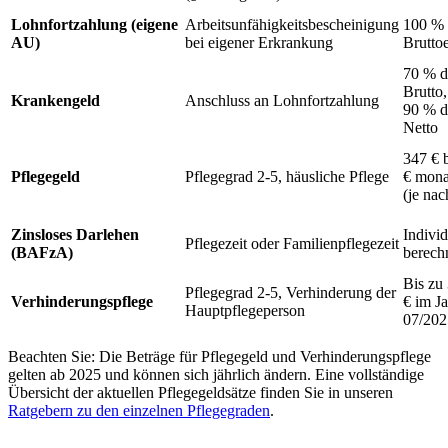
Lohnfortzahlung (eigene
Arbeitsunfähigkeitsbescheinigung
100 % 
AU)
bei eigener Erkrankung
Bruttoe
70 % d
Brutto
Krankengeld
Anschluss an Lohnfortzahlung
90 % d
Netto
347 € 
Pflegegeld
Pflegegrad 2-5, häusliche Pflege
€ mona
(je na
Zinsloses Darlehen
Individ
Pflegezeit oder Familienpflegezeit
(BAFzA)
berech
Bis zu
Pflegegrad 2-5, Verhinderung der
Verhinderungspflege
€ im Ja
Hauptpflegeperson
07/202
Beachten Sie: Die Beträge für Pflegegeld und Verhinderungspflege
gelten ab 2025 und können sich jährlich ändern. Eine vollständige
Übersicht der aktuellen Pflegegeldsätze finden Sie in unseren
Ratgebern zu den einzelnen Pflegegraden
.