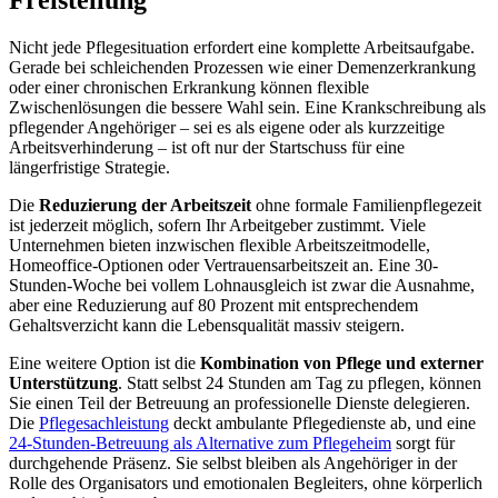
Freistellung
Nicht jede Pflegesituation erfordert eine komplette Arbeitsaufgabe.
Gerade bei schleichenden Prozessen wie einer Demenzerkrankung
oder einer chronischen Erkrankung können flexible
Zwischenlösungen die bessere Wahl sein. Eine Krankschreibung als
pflegender Angehöriger – sei es als eigene oder als kurzzeitige
Arbeitsverhinderung – ist oft nur der Startschuss für eine
längerfristige Strategie.
Die
Reduzierung der Arbeitszeit
ohne formale Familienpflegezeit
ist jederzeit möglich, sofern Ihr Arbeitgeber zustimmt. Viele
Unternehmen bieten inzwischen flexible Arbeitszeitmodelle,
Homeoffice-Optionen oder Vertrauensarbeitszeit an. Eine 30-
Stunden-Woche bei vollem Lohnausgleich ist zwar die Ausnahme,
aber eine Reduzierung auf 80 Prozent mit entsprechendem
Gehaltsverzicht kann die Lebensqualität massiv steigern.
Eine weitere Option ist die
Kombination von Pflege und externer
Unterstützung
. Statt selbst 24 Stunden am Tag zu pflegen, können
Sie einen Teil der Betreuung an professionelle Dienste delegieren.
Die
Pflegesachleistung
deckt ambulante Pflegedienste ab, und eine
24-Stunden-Betreuung als Alternative zum Pflegeheim
sorgt für
durchgehende Präsenz. Sie selbst bleiben als Angehöriger in der
Rolle des Organisators und emotionalen Begleiters, ohne körperlich