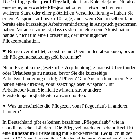
Die 10 Tage gelten
pro Pflegefall
, nicht pro Kalenderjahr. Tritt also
eine neue, unerwartete Pflegesituation ein – etwa nach einem
weiteren Sturz oder einer plötzlichen Verschlechterung – haben Sie
erneut Anspruch auf bis zu 10 Tage, auch wenn Sie im selben Jahr
bereits eine kurzzeitige Arbeitsverhinderung in Anspruch genommen
haben. Voraussetzung ist, dass es sich um eine neue Akutsituation
handelt, nicht um eine Fortsetzung der ursprünglichen
Pflegeorganisation.
Bin ich verpflichtet, zuerst meine Überstunden abzubauen, bevor
ich Pflegeunterstützungsgeld bekomme?
Nein. Es gibt keine gesetzliche Verpflichtung, zunächst Überstunden
oder Urlaubstage zu nutzen, bevor Sie die kurzzeitige
Arbeitsverhinderung nach § 2 PflegeZG in Anspruch nehmen. Sie
haben einen direkten, voraussetzungslosen Anspruch. Ihr
Arbeitgeber kann Sie nicht zwingen, zuvor andere
Freistellungsmöglichkeiten auszuschöpfen.
Was unterscheidet die Pflegezeit vom Pflegeurlaub in anderen
Ländern?
In Deutschland gibt es keinen bezahlten „Pflegeurlaub“ wie in
skandinavischen Ländern. Die Pflegezeit nach deutschem Recht ist
eine
unbezahlte Freistellung
mit Rückkehrrecht. Lediglich in den
ersten 10 Tagen (kurzzeitige Arbeitsverhinderung) erhalten Sie mit