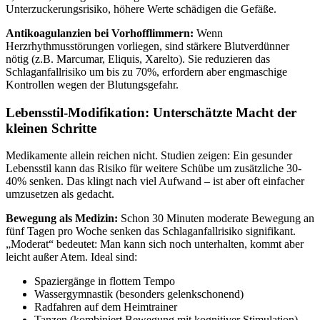
Unterzuckerungsrisiko, höhere Werte schädigen die Gefäße.
Antikoagulanzien bei Vorhofflimmern:
Wenn
Herzrhythmusstörungen vorliegen, sind stärkere Blutverdünner
nötig (z.B. Marcumar, Eliquis, Xarelto). Sie reduzieren das
Schlaganfallrisiko um bis zu 70%, erfordern aber engmaschige
Kontrollen wegen der Blutungsgefahr.
Lebensstil-Modifikation: Unterschätzte Macht der
kleinen Schritte
Medikamente allein reichen nicht. Studien zeigen: Ein gesunder
Lebensstil kann das Risiko für weitere Schübe um zusätzliche 30-
40% senken. Das klingt nach viel Aufwand – ist aber oft einfacher
umzusetzen als gedacht.
Bewegung als Medizin:
Schon 30 Minuten moderate Bewegung an
fünf Tagen pro Woche senken das Schlaganfallrisiko signifikant.
„Moderat“ bedeutet: Man kann sich noch unterhalten, kommt aber
leicht außer Atem. Ideal sind:
Spaziergänge in flottem Tempo
Wassergymnastik (besonders gelenkschonend)
Radfahren auf dem Heimtrainer
Tanzen (kombiniert Bewegung mit kognitiver Stimulation)