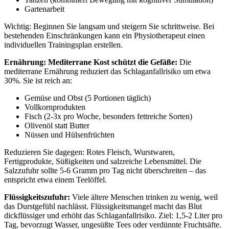
Gartenarbeit
Wichtig: Beginnen Sie langsam und steigern Sie schrittweise. Bei
bestehenden Einschränkungen kann ein Physiotherapeut einen
individuellen Trainingsplan erstellen.
Ernährung: Mediterrane Kost schützt die Gefäße:
Die
mediterrane Ernährung reduziert das Schlaganfallrisiko um etwa
30%. Sie ist reich an:
Gemüse und Obst (5 Portionen täglich)
Vollkornprodukten
Fisch (2-3x pro Woche, besonders fettreiche Sorten)
Olivenöl statt Butter
Nüssen und Hülsenfrüchten
Reduzieren Sie dagegen: Rotes Fleisch, Wurstwaren,
Fertigprodukte, Süßigkeiten und salzreiche Lebensmittel. Die
Salzzufuhr sollte 5-6 Gramm pro Tag nicht überschreiten – das
entspricht etwa einem Teelöffel.
Flüssigkeitszufuhr:
Viele ältere Menschen trinken zu wenig, weil
das Durstgefühl nachlässt. Flüssigkeitsmangel macht das Blut
dickflüssiger und erhöht das Schlaganfallrisiko. Ziel: 1,5-2 Liter pro
Tag, bevorzugt Wasser, ungesüßte Tees oder verdünnte Fruchtsäfte.