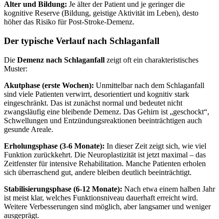
Alter und Bildung:
Je älter der Patient und je geringer die
kognitive Reserve (Bildung, geistige Aktivität im Leben), desto
höher das Risiko für Post-Stroke-Demenz.
Der typische Verlauf nach Schlaganfall
Die
Demenz nach Schlaganfall
zeigt oft ein charakteristisches
Muster:
Akutphase (erste Wochen):
Unmittelbar nach dem Schlaganfall
sind viele Patienten verwirrt, desorientiert und kognitiv stark
eingeschränkt. Das ist zunächst normal und bedeutet nicht
zwangsläufig eine bleibende Demenz. Das Gehirn ist „geschockt“,
Schwellungen und Entzündungsreaktionen beeinträchtigen auch
gesunde Areale.
Erholungsphase (3-6 Monate):
In dieser Zeit zeigt sich, wie viel
Funktion zurückkehrt. Die Neuroplastizität ist jetzt maximal – das
Zeitfenster für intensive Rehabilitation. Manche Patienten erholen
sich überraschend gut, andere bleiben deutlich beeinträchtigt.
Stabilisierungsphase (6-12 Monate):
Nach etwa einem halben Jahr
ist meist klar, welches Funktionsniveau dauerhaft erreicht wird.
Weitere Verbesserungen sind möglich, aber langsamer und weniger
ausgeprägt.