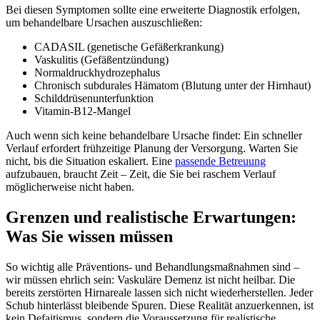
Bei diesen Symptomen sollte eine erweiterte Diagnostik erfolgen,
um behandelbare Ursachen auszuschließen:
CADASIL (genetische Gefäßerkrankung)
Vaskulitis (Gefäßentzündung)
Normaldruckhydrozephalus
Chronisch subdurales Hämatom (Blutung unter der Hirnhaut)
Schilddrüsenunterfunktion
Vitamin-B12-Mangel
Auch wenn sich keine behandelbare Ursache findet: Ein schneller
Verlauf erfordert frühzeitige Planung der Versorgung. Warten Sie
nicht, bis die Situation eskaliert. Eine
passende Betreuung
aufzubauen, braucht Zeit – Zeit, die Sie bei raschem Verlauf
möglicherweise nicht haben.
Grenzen und realistische Erwartungen:
Was Sie wissen müssen
So wichtig alle Präventions- und Behandlungsmaßnahmen sind –
wir müssen ehrlich sein: Vaskuläre Demenz ist nicht heilbar. Die
bereits zerstörten Hirnareale lassen sich nicht wiederherstellen. Jeder
Schub hinterlässt bleibende Spuren. Diese Realität anzuerkennen, ist
kein Defaitismus, sondern die Voraussetzung für realistische