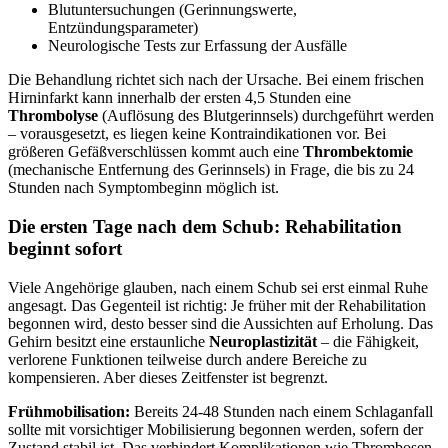
Blutuntersuchungen (Gerinnungswerte,
Entzündungsparameter)
Neurologische Tests zur Erfassung der Ausfälle
Die Behandlung richtet sich nach der Ursache. Bei einem frischen
Hirninfarkt kann innerhalb der ersten 4,5 Stunden eine
Thrombolyse
(Auflösung des Blutgerinnsels) durchgeführt werden
– vorausgesetzt, es liegen keine Kontraindikationen vor. Bei
größeren Gefäßverschlüssen kommt auch eine
Thrombektomie
(mechanische Entfernung des Gerinnsels) in Frage, die bis zu 24
Stunden nach Symptombeginn möglich ist.
Die ersten Tage nach dem Schub: Rehabilitation
beginnt sofort
Viele Angehörige glauben, nach einem Schub sei erst einmal Ruhe
angesagt. Das Gegenteil ist richtig: Je früher mit der Rehabilitation
begonnen wird, desto besser sind die Aussichten auf Erholung. Das
Gehirn besitzt eine erstaunliche
Neuroplastizität
– die Fähigkeit,
verlorene Funktionen teilweise durch andere Bereiche zu
kompensieren. Aber dieses Zeitfenster ist begrenzt.
Frühmobilisation:
Bereits 24-48 Stunden nach einem Schlaganfall
sollte mit vorsichtiger Mobilisierung begonnen werden, sofern der
Zustand stabil ist. Das verhindert Komplikationen wie Thrombosen,