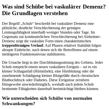
Was sind Schübe bei vaskulärer Demenz?
Die Grundlagen verstehen
Der Begriff „Schub“ beschreibt bei vaskulärer Demenz eine
plötzliche, deutliche Verschlechterung der geistigen
Leistungsfähigkeit innerhalb weniger Stunden oder Tage. Im
Gegensatz zur kontinuierlichen Verschlechterung bei Alzheimer-
Demenz zeigt die vaskuläre Form einen charakteristischen
treppenförmigen Verlauf
: Auf Phasen relativer Stabilität folgen
abrupte Einbrüche, nach denen sich die Betroffenen auf einem
niedrigeren Funktionsniveau stabilisieren.
Die Ursache liegt in der Durchblutungsstörung des Gehirns. Jeder
Schub entspricht einem neuen vaskulären Ereignis – sei es ein
kleiner Schlaganfall (Hirninfarkt), eine Hirnblutung oder die
zunehmende Schädigung kleiner Blutgefäße durch chronischen
Bluthochdruck oder Diabetes. Diese Ereignisse zerstören
Hirngewebe unwiederbringlich, weshalb nach jedem Schub
bestimmte Fähigkeiten dauerhaft beeinträchtigt bleiben können.
Wie unterscheiden sich Schübe von normalen
Schwankungen?