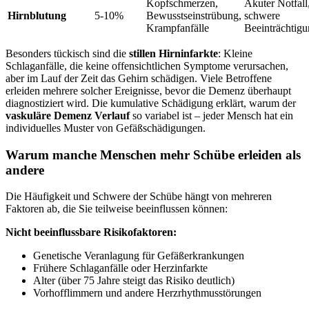
Kopfschmerzen,
Akuter Notfall
Hirnblutung
5-10%
Bewusstseinstrübung,
schwere
Krampfanfälle
Beeinträchtig
Besonders tückisch sind die
stillen Hirninfarkte
: Kleine
Schlaganfälle, die keine offensichtlichen Symptome verursachen,
aber im Lauf der Zeit das Gehirn schädigen. Viele Betroffene
erleiden mehrere solcher Ereignisse, bevor die Demenz überhaupt
diagnostiziert wird. Die kumulative Schädigung erklärt, warum der
vaskuläre Demenz Verlauf
so variabel ist – jeder Mensch hat ein
individuelles Muster von Gefäßschädigungen.
Warum manche Menschen mehr Schübe erleiden als
andere
Die Häufigkeit und Schwere der Schübe hängt von mehreren
Faktoren ab, die Sie teilweise beeinflussen können:
Nicht beeinflussbare Risikofaktoren:
Genetische Veranlagung für Gefäßerkrankungen
Frühere Schlaganfälle oder Herzinfarkte
Alter (über 75 Jahre steigt das Risiko deutlich)
Vorhofflimmern und andere Herzrhythmusstörungen