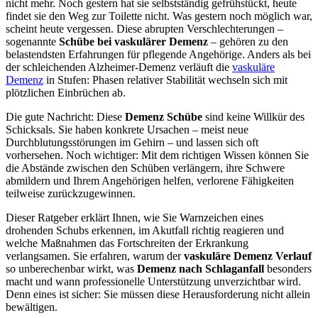
nicht mehr. Noch gestern hat sie selbstständig gefrühstückt, heute
findet sie den Weg zur Toilette nicht. Was gestern noch möglich war,
scheint heute vergessen. Diese abrupten Verschlechterungen –
sogenannte
Schübe bei vaskulärer Demenz
– gehören zu den
belastendsten Erfahrungen für pflegende Angehörige. Anders als bei
der schleichenden Alzheimer-Demenz verläuft die
vaskuläre
Demenz
in Stufen: Phasen relativer Stabilität wechseln sich mit
plötzlichen Einbrüchen ab.
Die gute Nachricht: Diese
Demenz Schübe
sind keine Willkür des
Schicksals. Sie haben konkrete Ursachen – meist neue
Durchblutungsstörungen im Gehirn – und lassen sich oft
vorhersehen. Noch wichtiger: Mit dem richtigen Wissen können Sie
die Abstände zwischen den Schüben verlängern, ihre Schwere
abmildern und Ihrem Angehörigen helfen, verlorene Fähigkeiten
teilweise zurückzugewinnen.
Dieser Ratgeber erklärt Ihnen, wie Sie Warnzeichen eines
drohenden Schubs erkennen, im Akutfall richtig reagieren und
welche Maßnahmen das Fortschreiten der Erkrankung
verlangsamen. Sie erfahren, warum der
vaskuläre Demenz Verlauf
so unberechenbar wirkt, was
Demenz nach Schlaganfall
besonders
macht und wann professionelle Unterstützung unverzichtbar wird.
Denn eines ist sicher: Sie müssen diese Herausforderung nicht allein
bewältigen.