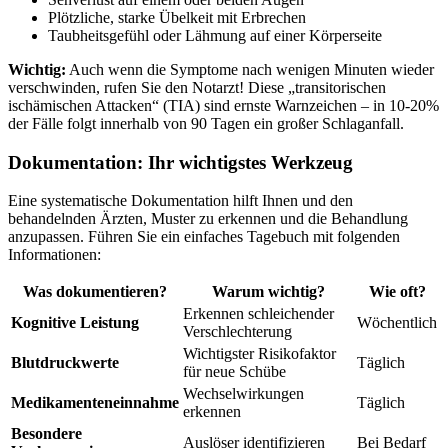
Plötzliche, starke Übelkeit mit Erbrechen
Taubheitsgefühl oder Lähmung auf einer Körperseite
Wichtig:
Auch wenn die Symptome nach wenigen Minuten wieder
verschwinden, rufen Sie den Notarzt! Diese „transitorischen
ischämischen Attacken“ (TIA) sind ernste Warnzeichen – in 10-20%
der Fälle folgt innerhalb von 90 Tagen ein großer Schlaganfall.
Dokumentation: Ihr wichtigstes Werkzeug
Eine systematische Dokumentation hilft Ihnen und den
behandelnden Ärzten, Muster zu erkennen und die Behandlung
anzupassen. Führen Sie ein einfaches Tagebuch mit folgenden
Informationen:
Was dokumentieren?
Warum wichtig?
Wie oft?
Erkennen schleichender
Kognitive Leistung
Wöchentlich
Verschlechterung
Wichtigster Risikofaktor
Blutdruckwerte
Täglich
für neue Schübe
Wechselwirkungen
Medikamenteneinnahme
Täglich
erkennen
Besondere
Auslöser identifizieren
Bei Bedarf