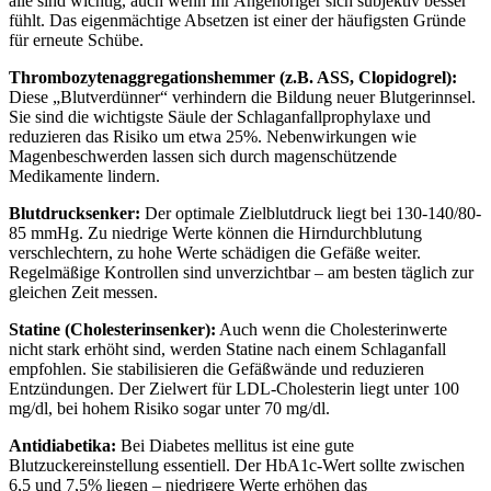
alle sind wichtig, auch wenn Ihr Angehöriger sich subjektiv besser
fühlt. Das eigenmächtige Absetzen ist einer der häufigsten Gründe
für erneute Schübe.
Thrombozytenaggregationshemmer (z.B. ASS, Clopidogrel):
Diese „Blutverdünner“ verhindern die Bildung neuer Blutgerinnsel.
Sie sind die wichtigste Säule der Schlaganfallprophylaxe und
reduzieren das Risiko um etwa 25%. Nebenwirkungen wie
Magenbeschwerden lassen sich durch magenschützende
Medikamente lindern.
Blutdrucksenker:
Der optimale Zielblutdruck liegt bei 130-140/80-
85 mmHg. Zu niedrige Werte können die Hirndurchblutung
verschlechtern, zu hohe Werte schädigen die Gefäße weiter.
Regelmäßige Kontrollen sind unverzichtbar – am besten täglich zur
gleichen Zeit messen.
Statine (Cholesterinsenker):
Auch wenn die Cholesterinwerte
nicht stark erhöht sind, werden Statine nach einem Schlaganfall
empfohlen. Sie stabilisieren die Gefäßwände und reduzieren
Entzündungen. Der Zielwert für LDL-Cholesterin liegt unter 100
mg/dl, bei hohem Risiko sogar unter 70 mg/dl.
Antidiabetika:
Bei Diabetes mellitus ist eine gute
Blutzuckereinstellung essentiell. Der HbA1c-Wert sollte zwischen
6,5 und 7,5% liegen – niedrigere Werte erhöhen das