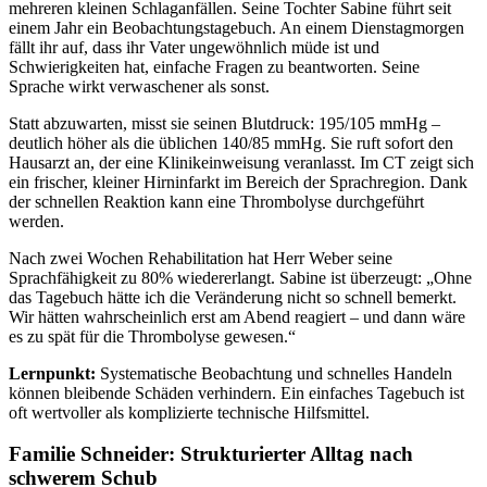
mehreren kleinen Schlaganfällen. Seine Tochter Sabine führt seit
einem Jahr ein Beobachtungstagebuch. An einem Dienstagmorgen
fällt ihr auf, dass ihr Vater ungewöhnlich müde ist und
Schwierigkeiten hat, einfache Fragen zu beantworten. Seine
Sprache wirkt verwaschener als sonst.
Statt abzuwarten, misst sie seinen Blutdruck: 195/105 mmHg –
deutlich höher als die üblichen 140/85 mmHg. Sie ruft sofort den
Hausarzt an, der eine Klinikeinweisung veranlasst. Im CT zeigt sich
ein frischer, kleiner Hirninfarkt im Bereich der Sprachregion. Dank
der schnellen Reaktion kann eine Thrombolyse durchgeführt
werden.
Nach zwei Wochen Rehabilitation hat Herr Weber seine
Sprachfähigkeit zu 80% wiedererlangt. Sabine ist überzeugt: „Ohne
das Tagebuch hätte ich die Veränderung nicht so schnell bemerkt.
Wir hätten wahrscheinlich erst am Abend reagiert – und dann wäre
es zu spät für die Thrombolyse gewesen.“
Lernpunkt:
Systematische Beobachtung und schnelles Handeln
können bleibende Schäden verhindern. Ein einfaches Tagebuch ist
oft wertvoller als komplizierte technische Hilfsmittel.
Familie Schneider: Strukturierter Alltag nach
schwerem Schub