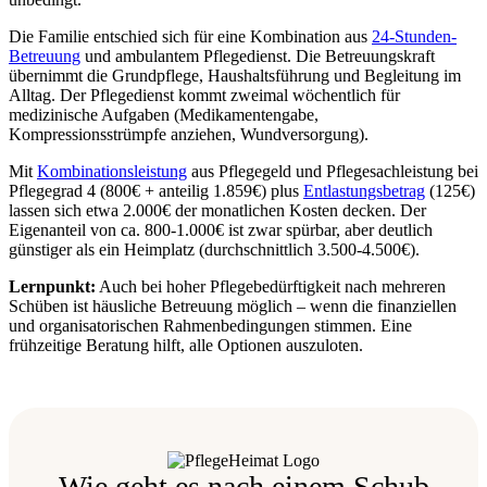
Die Familie entschied sich für eine Kombination aus
24-Stunden-
Betreuung
und ambulantem Pflegedienst. Die Betreuungskraft
übernimmt die Grundpflege, Haushaltsführung und Begleitung im
Alltag. Der Pflegedienst kommt zweimal wöchentlich für
medizinische Aufgaben (Medikamentengabe,
Kompressionsstrümpfe anziehen, Wundversorgung).
Mit
Kombinationsleistung
aus Pflegegeld und Pflegesachleistung bei
Pflegegrad 4 (800€ + anteilig 1.859€) plus
Entlastungsbetrag
(125€)
lassen sich etwa 2.000€ der monatlichen Kosten decken. Der
Eigenanteil von ca. 800-1.000€ ist zwar spürbar, aber deutlich
günstiger als ein Heimplatz (durchschnittlich 3.500-4.500€).
Lernpunkt:
Auch bei hoher Pflegebedürftigkeit nach mehreren
Schüben ist häusliche Betreuung möglich – wenn die finanziellen
und organisatorischen Rahmenbedingungen stimmen. Eine
frühzeitige Beratung hilft, alle Optionen auszuloten.
Wie geht es nach einem Schub