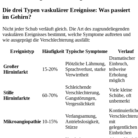
Die drei Typen vaskulärer Ereignisse: Was passiert
im Gehirn?
Nicht jeder Schub verläuft gleich. Die Art des zugrundeliegenden
vaskulären Ereignisses bestimmt, welche Symptome auftreten und
wie ausgeprägt die Verschlechterung ausfällt:
Ereignistyp
Häufigkeit
Typische Symptome
Verlauf
Dramatischer
Plötzliche Lähmung,
Einbruch,
Großer
15-20%
Sprachverlust, starke
teilweise
Hirninfarkt
Verwirrtheit
Erholung
möglich
Schleichende
Viele kleine
Stille
Verschlechterung,
60-70%
Schübe, oft
Hirninfarkte
Gangstörungen,
unbemerkt
Vergesslichkeit
Kontinuierlich
Verlangsamung,
Verschlechter
Mikroangiopathie
10-15%
Antriebslosigkeit,
mit
Stürze
gelegentlichen
Einbrüchen