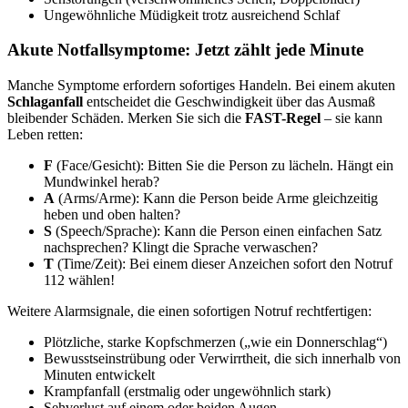
Ungewöhnliche Müdigkeit trotz ausreichend Schlaf
Akute Notfallsymptome: Jetzt zählt jede Minute
Manche Symptome erfordern sofortiges Handeln. Bei einem akuten
Schlaganfall
entscheidet die Geschwindigkeit über das Ausmaß
bleibender Schäden. Merken Sie sich die
FAST-Regel
– sie kann
Leben retten:
F
(Face/Gesicht): Bitten Sie die Person zu lächeln. Hängt ein
Mundwinkel herab?
A
(Arms/Arme): Kann die Person beide Arme gleichzeitig
heben und oben halten?
S
(Speech/Sprache): Kann die Person einen einfachen Satz
nachsprechen? Klingt die Sprache verwaschen?
T
(Time/Zeit): Bei einem dieser Anzeichen sofort den Notruf
112 wählen!
Weitere Alarmsignale, die einen sofortigen Notruf rechtfertigen:
Plötzliche, starke Kopfschmerzen („wie ein Donnerschlag“)
Bewusstseinstrübung oder Verwirrtheit, die sich innerhalb von
Minuten entwickelt
Krampfanfall (erstmalig oder ungewöhnlich stark)
Sehverlust auf einem oder beiden Augen