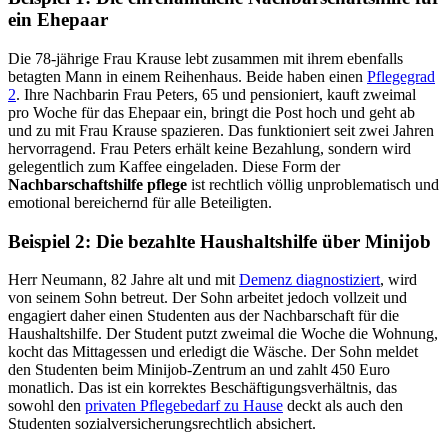
ein Ehepaar
Die 78-jährige Frau Krause lebt zusammen mit ihrem ebenfalls
betagten Mann in einem Reihenhaus. Beide haben einen
Pflegegrad
2
. Ihre Nachbarin Frau Peters, 65 und pensioniert, kauft zweimal
pro Woche für das Ehepaar ein, bringt die Post hoch und geht ab
und zu mit Frau Krause spazieren. Das funktioniert seit zwei Jahren
hervorragend. Frau Peters erhält keine Bezahlung, sondern wird
gelegentlich zum Kaffee eingeladen. Diese Form der
Nachbarschaftshilfe pflege
ist rechtlich völlig unproblematisch und
emotional bereichernd für alle Beteiligten.
Beispiel 2: Die bezahlte Haushaltshilfe über Minijob
Herr Neumann, 82 Jahre alt und mit
Demenz diagnostiziert
, wird
von seinem Sohn betreut. Der Sohn arbeitet jedoch vollzeit und
engagiert daher einen Studenten aus der Nachbarschaft für die
Haushaltshilfe. Der Student putzt zweimal die Woche die Wohnung,
kocht das Mittagessen und erledigt die Wäsche. Der Sohn meldet
den Studenten beim Minijob-Zentrum an und zahlt 450 Euro
monatlich. Das ist ein korrektes Beschäftigungsverhältnis, das
sowohl den
privaten Pflegebedarf zu Hause
deckt als auch den
Studenten sozialversicherungsrechtlich absichert.