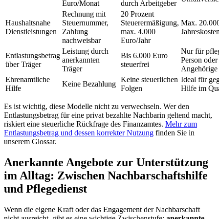
Euro/Monat
durch Arbeitgeber
Rechnung mit
20 Prozent
Haushaltsnahe
Steuernummer,
Steuerermäßigung,
Max. 20.00
Dienstleistungen
Zahlung
max. 4.000
Jahreskoste
nachweisbar
Euro/Jahr
Leistung durch
Nur für pfle
Entlastungsbetrag
Bis 6.000 Euro
anerkannten
Person oder
über Träger
steuerfrei
Träger
Angehörige
Ehrenamtliche
Keine steuerlichen
Ideal für ge
Keine Bezahlung
Hilfe
Folgen
Hilfe im Qua
Es ist wichtig, diese Modelle nicht zu verwechseln. Wer den
Entlastungsbetrag für eine privat bezahlte Nachbarin geltend macht,
riskiert eine steuerliche Rückfrage des Finanzamtes.
Mehr zum
Entlastungsbetrag und dessen korrekter Nutzung
finden Sie in
unserem Glossar.
Anerkannte Angebote zur Unterstützung
im Alltag: Zwischen Nachbarschaftshilfe
und Pflegedienst
Wenn die eigene Kraft oder das Engagement der Nachbarschaft
nicht ausreicht, gibt es eine wichtige Zwischenstufe:
anerkannte