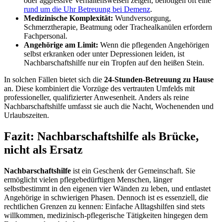
oder aggressive Verhaltensweisen zeigen, benötigen oft eine
rund um die Uhr Betreuung bei Demenz
.
Medizinische Komplexität:
Wundversorgung,
Schmerztherapie, Beatmung oder Trachealkanülen erfordern
Fachpersonal.
Angehörige am Limit:
Wenn die pflegenden Angehörigen
selbst erkranken oder unter Depressionen leiden, ist
Nachbarschaftshilfe nur ein Tropfen auf den heißen Stein.
In solchen Fällen bietet sich die
24-Stunden-Betreuung zu Hause
an. Diese kombiniert die Vorzüge des vertrauten Umfelds mit
professioneller, qualifizierter Anwesenheit. Anders als reine
Nachbarschaftshilfe umfasst sie auch die Nacht, Wochenenden und
Urlaubszeiten.
Fazit: Nachbarschaftshilfe als Brücke,
nicht als Ersatz
Nachbarschaftshilfe
ist ein Geschenk der Gemeinschaft. Sie
ermöglicht vielen pflegebedürftigen Menschen, länger
selbstbestimmt in den eigenen vier Wänden zu leben, und entlastet
Angehörige in schwierigen Phasen. Dennoch ist es essenziell, die
rechtlichen Grenzen zu kennen: Einfache Alltagshilfen sind stets
willkommen, medizinisch-pflegerische Tätigkeiten hingegen dem