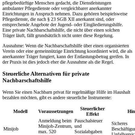
pflegebedürftige Menschen gedacht, die Dienstleistungen
ambulanter Pflegedienste oder vergleichbarer anerkannter
Einrichtungen in Anspruch nehmen. Dazu gehören beispielsweise
Pflegedienste, die nach § 23 SGB XII anerkannt sind, oder
entsprechende Angebote der Jugend- oder Eingliedierungshilfe.
Eine private Nachbarschaftshilfe, die nicht über einen solchen
Träger läuft, fällt grundsätzlich nicht unter diese Regelung.
Ausnahme: Wenn die Nachbarschaftshilfe über einen organisierten
Verein oder eine gemeinnützige Einrichtung koordiniert wird, die als
anerkannter Träger fungiert, kann der Entlastungsbetrag greifen. In
der Praxis ist dies jedoch eher die Ausnahme als die Regel.
Steuerliche Alternativen für private
Nachbarschaftshilfe
Wenn Sie einen Nachbarn privat für regelmäßige Hilfe im Haushalt
bezahlen möchten, gibt es andere steuerliche Instrumente:
Steuerlicher
Modell
Voraussetzungen
Hin
Effekt
Anmeldung beim
Pauschalsteuer
Sicheres
Minijob-Zentrum,
und
Minijob
Beschäftigun
max. 520
Sozialabgaben
Unfallversi