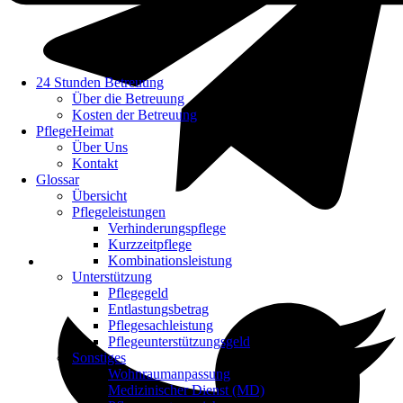
24 Stunden Betreuung
Über die Betreuung
Kosten der Betreuung
PflegeHeimat
Über Uns
Kontakt
Glossar
Übersicht
Pflegeleistungen
Verhinderungspflege
Kurzzeitpflege
Kombinationsleistung
Unterstützung
Pflegegeld
Entlastungsbetrag
Pflegesachleistung
Pflegeunterstützungsgeld
Sonstiges
Wohnraumanpassung
Medizinischer Dienst (MD)