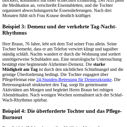
blockiert, kombiniert mit einer schlechten Ernährung. Der Arzt passt
die Medikation an, verschreibt Eisentabletten, und die Tochter
organisiert abwechslungsreiche Essenslieferungen. Nach drei
Monaten fühlt sich Frau Krause deutlich kräftiger.
Beispiel 3: Demenz und der verkehrte Tag-Nacht-
Rhythmus
Herr Braun, 76 Jahre, lebt seit dem Tod seiner Frau allein. Seine
Tochter bemerkt, dass er am Telefon verwirrt klingt und tagsüber
ständig schläft. Nachts wandert er durch die Wohnung und sortiert
unnötigerweise Schubladen aus. Eine neurologische Untersuchung
bestätigt eine beginnende Alzheimer-Demenz. Die
starke
Müdigkeit am Tag
ist durch den nächtlichen Schlafmangel und die
geistige Überforderung bedingt. Die Tochter engagiert über
PflegeHeimat eine
24-Stunden-Betreuung für Demenzkranke
. Die
Betreuungskraft strukturiert den Tag, sorgt für gemeinsame
Aktivitäten am Morgen und begleitet Herrn Braun bei ruhigen
Abendritualen. Nach wenigen Wochen normalisiert sich der Schlaf-
Wach-Rhythmus spürbar.
Beispiel 4: Die überforderte Tochter und das Pflege-
Burnout