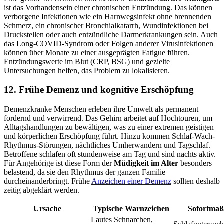
ist das Vorhandensein einer chronischen Entzündung. Das können
verborgene Infektionen wie ein Harnwegsinfekt ohne brennenden
Schmerz, ein chronischer Bronchialkatarrh, Wundinfektionen bei
Druckstellen oder auch entzündliche Darmerkrankungen sein. Auch
das Long-COVID-Syndrom oder Folgen anderer Virusinfektionen
können über Monate zu einer ausgeprägten Fatigue führen.
Entzündungswerte im Blut (CRP, BSG) und gezielte
Untersuchungen helfen, das Problem zu lokalisieren.
12. Frühe Demenz und kognitive Erschöpfung
Demenzkranke Menschen erleben ihre Umwelt als permanent
fordernd und verwirrend. Das Gehirn arbeitet auf Hochtouren, um
Alltagshandlungen zu bewältigen, was zu einer extremen geistigen
und körperlichen Erschöpfung führt. Hinzu kommen Schlaf-Wach-
Rhythmus-Störungen, nächtliches Umherwandern und Tagschlaf.
Betroffene schlafen oft stundenweise am Tag und sind nachts aktiv.
Für Angehörige ist diese Form der
Müdigkeit im Alter
besonders
belastend, da sie den Rhythmus der ganzen Familie
durcheinanderbringt. Frühe
Anzeichen einer Demenz
sollten deshalb
zeitig abgeklärt werden.
Ursache
Typische Warnzeichen
Sofortma
Lautes Schnarchen,