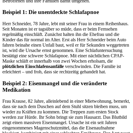
Betroffenen und ihre Familien damit umgehen.
Beispiel 1: Die unentdeckte Schlafapnoe
Herr Schneider, 78 Jahre, lebt mit seiner Frau in einem Reihenhaus.
Seit Monaten ist er tagsüber so müde, dass er beim Fernsehen
regelmäßig einschläft. Zunächst halten ihn die Ehefrau und die
Kinder das für normal im Alter. Erst als Herr Schneider beim Auto
fahren beinahe einen Unfall baut, weil er für Sekunden weggetreten
ist, wird die Ursache ernst genommen. Eine Schlafuntersuchung
bestätigt eine schwere Schlafapnoe. Mit einer nächtlichen CPAP-
Maske schläft er innerhalb von zwei Wochen erholsam, die
plötzlichen Einschlafensanfälle
verschwinden. Die Familie ist
erleichtert – und froh, dass sie rechtzeitig gehandelt hat.
Beispiel 2: Eisenmangel und die veränderte
Medikation
Frau Krause, 82 Jahre, alleinlebend in einer Mietwohnung, bemerkt,
dass sie nach dem Duschen auf dem Stuhl sitzen bleiben muss, um
wieder zu Kräften zu kommen. Die Treppen zum ersten Stock
werden zur Hürde. Ihr Sohn bringt sie zum Hausarzt. Das Blutbild
zeigt einen massiven Eisenmangel. Ursache ist ein seit Jahren
eingenommenes Magenschutzmittel, das die Eisenaufnahme