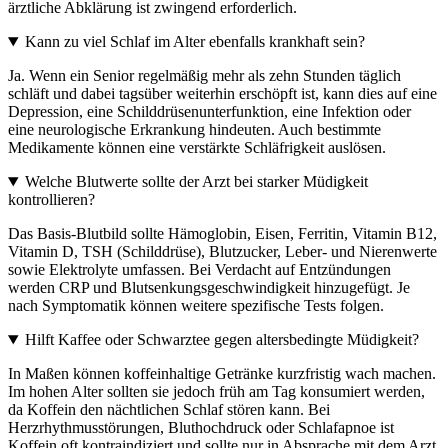
ärztliche Abklärung ist zwingend erforderlich.
Kann zu viel Schlaf im Alter ebenfalls krankhaft sein?
Ja. Wenn ein Senior regelmäßig mehr als zehn Stunden täglich
schläft und dabei tagsüber weiterhin erschöpft ist, kann dies auf eine
Depression, eine Schilddrüsenunterfunktion, eine Infektion oder
eine neurologische Erkrankung hindeuten. Auch bestimmte
Medikamente können eine verstärkte Schläfrigkeit auslösen.
Welche Blutwerte sollte der Arzt bei starker Müdigkeit
kontrollieren?
Das Basis-Blutbild sollte Hämoglobin, Eisen, Ferritin, Vitamin B12,
Vitamin D, TSH (Schilddrüse), Blutzucker, Leber- und Nierenwerte
sowie Elektrolyte umfassen. Bei Verdacht auf Entzündungen
werden CRP und Blutsenkungsgeschwindigkeit hinzugefügt. Je
nach Symptomatik können weitere spezifische Tests folgen.
Hilft Kaffee oder Schwarztee gegen altersbedingte Müdigkeit?
In Maßen können koffeinhaltige Getränke kurzfristig wach machen.
Im hohen Alter sollten sie jedoch früh am Tag konsumiert werden,
da Koffein den nächtlichen Schlaf stören kann. Bei
Herzrhythmusstörungen, Bluthochdruck oder Schlafapnoe ist
Koffein oft kontraindiziert und sollte nur in Absprache mit dem Arzt