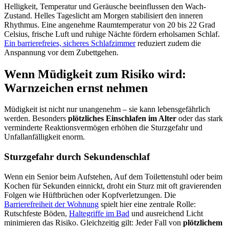
Helligkeit, Temperatur und Geräusche beeinflussen den Wach-
Zustand. Helles Tageslicht am Morgen stabilisiert den inneren
Rhythmus. Eine angenehme Raumtemperatur von 20 bis 22 Grad
Celsius, frische Luft und ruhige Nächte fördern erholsamen Schlaf.
Ein barrierefreies, sicheres Schlafzimmer
reduziert zudem die
Anspannung vor dem Zubettgehen.
Wenn Müdigkeit zum Risiko wird:
Warnzeichen ernst nehmen
Müdigkeit ist nicht nur unangenehm – sie kann lebensgefährlich
werden. Besonders
plötzliches Einschlafen im Alter
oder das stark
verminderte Reaktionsvermögen erhöhen die Sturzgefahr und
Unfallanfälligkeit enorm.
Sturzgefahr durch Sekundenschlaf
Wenn ein Senior beim Aufstehen, Auf dem Toilettenstuhl oder beim
Kochen für Sekunden einnickt, droht ein Sturz mit oft gravierenden
Folgen wie Hüftbrüchen oder Kopfverletzungen. Die
Barrierefreiheit der Wohnung
spielt hier eine zentrale Rolle:
Rutschfeste Böden,
Haltegriffe im Bad
und ausreichend Licht
minimieren das Risiko. Gleichzeitig gilt: Jeder Fall von
plötzlichem