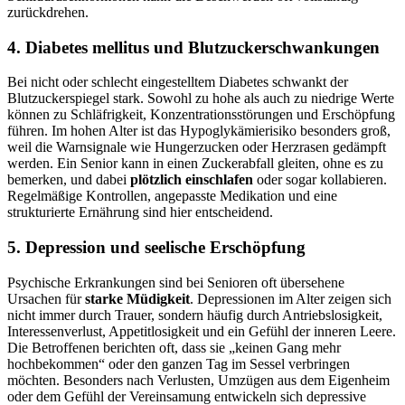
zurückdrehen.
4. Diabetes mellitus und Blutzuckerschwankungen
Bei nicht oder schlecht eingestelltem Diabetes schwankt der
Blutzuckerspiegel stark. Sowohl zu hohe als auch zu niedrige Werte
können zu Schläfrigkeit, Konzentrationsstörungen und Erschöpfung
führen. Im hohen Alter ist das Hypoglykämierisiko besonders groß,
weil die Warnsignale wie Hungerzucken oder Herzrasen gedämpft
werden. Ein Senior kann in einen Zuckerabfall gleiten, ohne es zu
bemerken, und dabei
plötzlich einschlafen
oder sogar kollabieren.
Regelmäßige Kontrollen, angepasste Medikation und eine
strukturierte Ernährung sind hier entscheidend.
5. Depression und seelische Erschöpfung
Psychische Erkrankungen sind bei Senioren oft übersehene
Ursachen für
starke Müdigkeit
. Depressionen im Alter zeigen sich
nicht immer durch Trauer, sondern häufig durch Antriebslosigkeit,
Interessenverlust, Appetitlosigkeit und ein Gefühl der inneren Leere.
Die Betroffenen berichten oft, dass sie „keinen Gang mehr
hochbekommen“ oder den ganzen Tag im Sessel verbringen
möchten. Besonders nach Verlusten, Umzügen aus dem Eigenheim
oder dem Gefühl der Vereinsamung entwickeln sich depressive