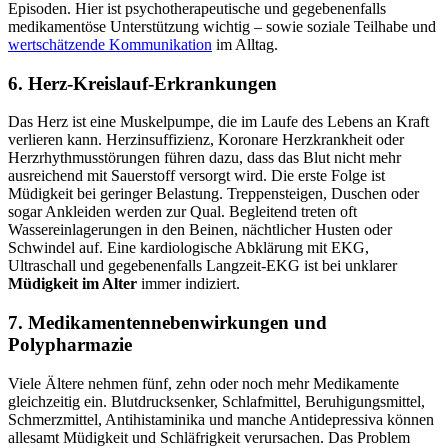
Episoden. Hier ist psychotherapeutische und gegebenenfalls
medikamentöse Unterstützung wichtig – sowie soziale Teilhabe und
wertschätzende Kommunikation
im Alltag.
6. Herz-Kreislauf-Erkrankungen
Das Herz ist eine Muskelpumpe, die im Laufe des Lebens an Kraft
verlieren kann. Herzinsuffizienz, Koronare Herzkrankheit oder
Herzrhythmusstörungen führen dazu, dass das Blut nicht mehr
ausreichend mit Sauerstoff versorgt wird. Die erste Folge ist
Müdigkeit bei geringer Belastung. Treppensteigen, Duschen oder
sogar Ankleiden werden zur Qual. Begleitend treten oft
Wassereinlagerungen in den Beinen, nächtlicher Husten oder
Schwindel auf. Eine kardiologische Abklärung mit EKG,
Ultraschall und gegebenenfalls Langzeit-EKG ist bei unklarer
Müdigkeit im Alter
immer indiziert.
7. Medikamentennebenwirkungen und
Polypharmazie
Viele Ältere nehmen fünf, zehn oder noch mehr Medikamente
gleichzeitig ein. Blutdrucksenker, Schlafmittel, Beruhigungsmittel,
Schmerzmittel, Antihistaminika und manche Antidepressiva können
allesamt Müdigkeit und Schläfrigkeit verursachen. Das Problem