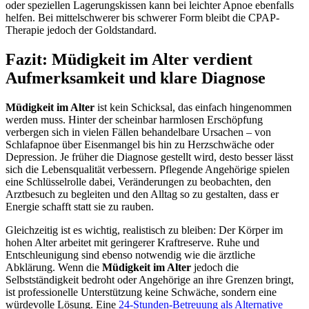
oder speziellen Lagerungskissen kann bei leichter Apnoe ebenfalls
helfen. Bei mittelschwerer bis schwerer Form bleibt die CPAP-
Therapie jedoch der Goldstandard.
Fazit: Müdigkeit im Alter verdient
Aufmerksamkeit und klare Diagnose
Müdigkeit im Alter
ist kein Schicksal, das einfach hingenommen
werden muss. Hinter der scheinbar harmlosen Erschöpfung
verbergen sich in vielen Fällen behandelbare Ursachen – von
Schlafapnoe über Eisenmangel bis hin zu Herzschwäche oder
Depression. Je früher die Diagnose gestellt wird, desto besser lässt
sich die Lebensqualität verbessern. Pflegende Angehörige spielen
eine Schlüsselrolle dabei, Veränderungen zu beobachten, den
Arztbesuch zu begleiten und den Alltag so zu gestalten, dass er
Energie schafft statt sie zu rauben.
Gleichzeitig ist es wichtig, realistisch zu bleiben: Der Körper im
hohen Alter arbeitet mit geringerer Kraftreserve. Ruhe und
Entschleunigung sind ebenso notwendig wie die ärztliche
Abklärung. Wenn die
Müdigkeit im Alter
jedoch die
Selbstständigkeit bedroht oder Angehörige an ihre Grenzen bringt,
ist professionelle Unterstützung keine Schwäche, sondern eine
würdevolle Lösung. Eine
24-Stunden-Betreuung als Alternative