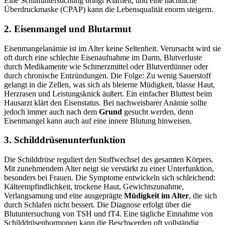
Eine Schlafuntersuchung bringt Klarheit, und eine nächtliche
Überdruckmaske (CPAP) kann die Lebensqualität enorm steigern.
2. Eisenmangel und Blutarmut
Eisenmangelanämie ist im Alter keine Seltenheit. Verursacht wird sie
oft durch eine schlechte Eisenaufnahme im Darm, Blutverluste
durch Medikamente wie Schmerzmittel oder Blutverdünner oder
durch chronische Entzündungen. Die Folge: Zu wenig Sauerstoff
gelangt in die Zellen, was sich als bleierne Müdigkeit, blasse Haut,
Herzrasen und Leistungsknick äußert. Ein einfacher Bluttest beim
Hausarzt klärt den Eisenstatus. Bei nachweisbarer Anämie sollte
jedoch immer auch nach dem
Grund
gesucht werden, denn
Eisenmangel kann auch auf eine innere Blutung hinweisen.
3. Schilddrüsenunterfunktion
Die Schilddrüse reguliert den Stoffwechsel des gesamten Körpers.
Mit zunehmendem Alter neigt sie verstärkt zu einer Unterfunktion,
besonders bei Frauen. Die Symptome entwickeln sich schleichend:
Kälteempfindlichkeit, trockene Haut, Gewichtszunahme,
Verlangsamung und eine ausgeprägte
Müdigkeit im Alter
, die sich
durch Schlafen nicht bessert. Die Diagnose erfolgt über die
Blutuntersuchung von TSH und fT4. Eine tägliche Einnahme von
Schilddrüsenhormonen kann die Beschwerden oft vollständig