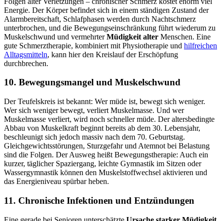
Folgen alter Verletzungen – chronischer Schmerz kostet enorm viel
Energie. Der Körper befindet sich in einem ständigen Zustand der
Alarmbereitschaft, Schlafphasen werden durch Nachtschmerz
unterbrochen, und die Bewegungseinschränkung führt wiederum zu
Muskelschwund und vermehrter
Müdigkeit alter
Menschen. Eine
gute Schmerztherapie, kombiniert mit Physiotherapie und
hilfreichen
Alltagsmitteln
, kann hier den Kreislauf der Erschöpfung
durchbrechen.
10. Bewegungsmangel und Muskelschwund
Der Teufelskreis ist bekannt: Wer müde ist, bewegt sich weniger.
Wer sich weniger bewegt, verliert Muskelmasse. Und wer
Muskelmasse verliert, wird noch schneller müde. Der altersbedingte
Abbau von Muskelkraft beginnt bereits ab dem 30. Lebensjahr,
beschleunigt sich jedoch massiv nach dem 70. Geburtstag.
Gleichgewichtsstörungen, Sturzgefahr und Atemnot bei Belastung
sind die Folgen. Der Ausweg heißt Bewegungstherapie: Auch ein
kurzer, täglicher Spaziergang, leichte Gymnastik im Sitzen oder
Wassergymnastik können den Muskelstoffwechsel aktivieren und
das Energieniveau spürbar heben.
11. Chronische Infektionen und Entzündungen
Eine gerade bei Senioren unterschätzte
Ursache starker Müdigkeit