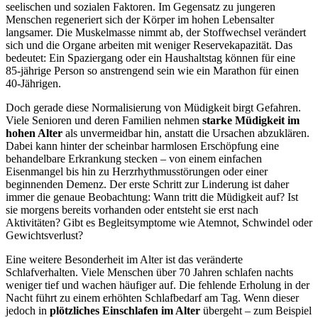
seelischen und sozialen Faktoren. Im Gegensatz zu jungeren
Menschen regeneriert sich der Körper im hohen Lebensalter
langsamer. Die Muskelmasse nimmt ab, der Stoffwechsel verändert
sich und die Organe arbeiten mit weniger Reservekapazität. Das
bedeutet: Ein Spaziergang oder ein Haushaltstag können für eine
85-jährige Person so anstrengend sein wie ein Marathon für einen
40-Jährigen.
Doch gerade diese Normalisierung von Müdigkeit birgt Gefahren.
Viele Senioren und deren Familien nehmen
starke Müdigkeit im
hohen Alter
als unvermeidbar hin, anstatt die Ursachen abzuklären.
Dabei kann hinter der scheinbar harmlosen Erschöpfung eine
behandelbare Erkrankung stecken – von einem einfachen
Eisenmangel bis hin zu Herzrhythmusstörungen oder einer
beginnenden Demenz. Der erste Schritt zur Linderung ist daher
immer die genaue Beobachtung: Wann tritt die Müdigkeit auf? Ist
sie morgens bereits vorhanden oder entsteht sie erst nach
Aktivitäten? Gibt es Begleitsymptome wie Atemnot, Schwindel oder
Gewichtsverlust?
Eine weitere Besonderheit im Alter ist das veränderte
Schlafverhalten. Viele Menschen über 70 Jahren schlafen nachts
weniger tief und wachen häufiger auf. Die fehlende Erholung in der
Nacht führt zu einem erhöhten Schlafbedarf am Tag. Wenn dieser
jedoch in
plötzliches Einschlafen im Alter
übergeht – zum Beispiel