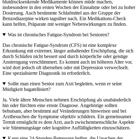
blutdrucksenkende Medikamente können müde machen,
insbesondere in den ersten Wochen der Einnahme oder bei zu hoher
Dosierung. Auch bestimmte Schlafmittel aus der Gruppe der
Benzodiazepine wirken tagsüber nach. Ein Medikations-Check
kann helfen, Präparate mit weniger Nebenwirkungen zu finden.
Was ist chronisches Fatigue-Syndrom bei Senioren?
Das chronische Fatigue-Syndrom (CFS) ist eine komplexe
Erkrankung mit extremer, länger anhaltender Erschöpfung, die sich
durch Schlafen nicht bessert und durch körperliche oder geistige
Anstrengung verschlimmert. Es kommt auch im höheren Alter vor,
wird dort jedoch oft übersehen oder mit Depression verwechselt.
Eine spezialisierte Diagnostik ist erforderlich.
Sollte man einen Senior zum Arzt begleiten, wenn er seine
Müdigkeit bagatellisiert?
Ja. Viele ältere Menschen nehmen Erschöpfung als unabänderlich
hin oder fürchten eine ernste Diagnose. Angehörige sollten
behutsam, aber bestimmt auf Veränderungen hinweisen und bei
Arztbesuchen die Symptome objektiv schildern. Ein gemeinsamer
Termit ermöglicht es dem Arzt, auch zwischenmenschliche Aspekte
wie Stimmungslage oder kognitive Auffälligkeiten einzuschätzen.
Kann eine 24-Stunden-Betreuung helfen, die Ursachen der