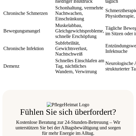
niedriger Blutdruck
täglich
Schonhaltung, vermehrte
Schmerztherapi
Chronische Schmerzen
Nachtwachen,
Physiotherapie, 
Einschränkung
Muskelabbau,
Tägliche Bewe
Bewegungsmangel
Gleichgewichtsprobleme,
im Sitzen oder 
schnelle Erschöpfung
Subfebrilität,
Entzündungswert
Chronische Infektion
Gewichtsverlust,
Infektsuche
Nachtschweiß
Schnelles Einschlafen am
Neurologische 
Demenz
Tag, nächtliches
strukturierter T
Wandern, Verwirrung
Fühlen Sie sich überfordert?
Kostenlose Beratung zur 24-Stunden-Betreuung – Wir
unterstützen Sie bei der Alltagsbewältigung und sorgen
für mehr Energie im Alltag.