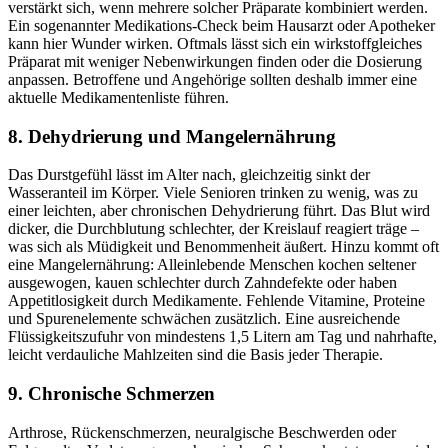
verstärkt sich, wenn mehrere solcher Präparate kombiniert werden.
Ein sogenannter Medikations-Check beim Hausarzt oder Apotheker
kann hier Wunder wirken. Oftmals lässt sich ein wirkstoffgleiches
Präparat mit weniger Nebenwirkungen finden oder die Dosierung
anpassen. Betroffene und Angehörige sollten deshalb immer eine
aktuelle Medikamentenliste führen.
8. Dehydrierung und Mangelernährung
Das Durstgefühl lässt im Alter nach, gleichzeitig sinkt der
Wasseranteil im Körper. Viele Senioren trinken zu wenig, was zu
einer leichten, aber chronischen Dehydrierung führt. Das Blut wird
dicker, die Durchblutung schlechter, der Kreislauf reagiert träge –
was sich als Müdigkeit und Benommenheit äußert. Hinzu kommt oft
eine Mangelernährung: Alleinlebende Menschen kochen seltener
ausgewogen, kauen schlechter durch Zahndefekte oder haben
Appetitlosigkeit durch Medikamente. Fehlende Vitamine, Proteine
und Spurenelemente schwächen zusätzlich. Eine ausreichende
Flüssigkeitszufuhr von mindestens 1,5 Litern am Tag und nahrhafte,
leicht verdauliche Mahlzeiten sind die Basis jeder Therapie.
9. Chronische Schmerzen
Arthrose, Rückenschmerzen, neuralgische Beschwerden oder