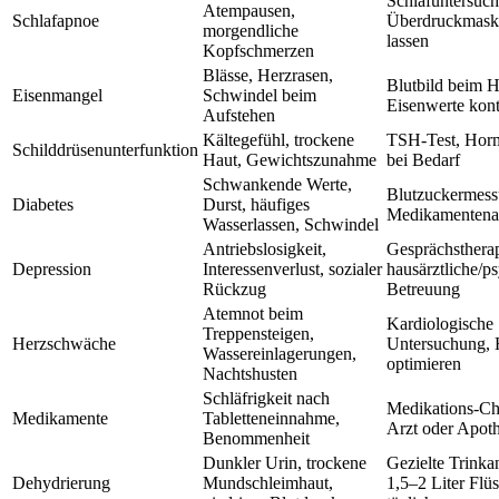
Schlafuntersuc
Atempausen,
Schlafapnoe
Überdruckmask
morgendliche
lassen
Kopfschmerzen
Blässe, Herzrasen,
Blutbild beim H
Eisenmangel
Schwindel beim
Eisenwerte kont
Aufstehen
Kältegefühl, trockene
TSH-Test, Hor
Schilddrüsenunterfunktion
Haut, Gewichtszunahme
bei Bedarf
Schwankende Werte,
Blutzuckermess
Diabetes
Durst, häufiges
Medikamentena
Wasserlassen, Schwindel
Antriebslosigkeit,
Gesprächstherap
Depression
Interessenverlust, sozialer
hausärztliche/ps
Rückzug
Betreuung
Atemnot beim
Kardiologische
Treppensteigen,
Herzschwäche
Untersuchung, 
Wassereinlagerungen,
optimieren
Nachtshusten
Schläfrigkeit nach
Medikations-C
Medikamente
Tabletteneinnahme,
Arzt oder Apot
Benommenheit
Dunkler Urin, trockene
Gezielte Trink
Dehydrierung
Mundschleimhaut,
1,5–2 Liter Flüs