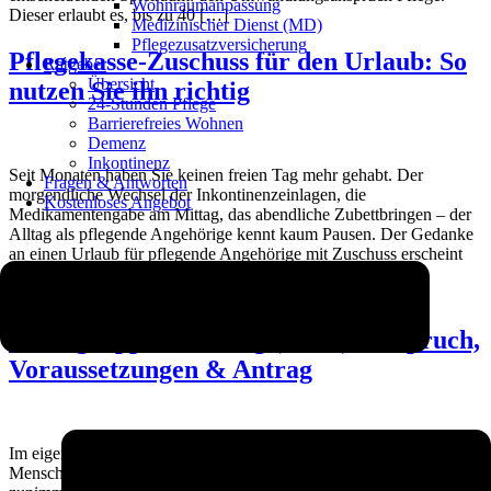
Wohnraumanpassung
Dieser erlaubt es, bis zu 40 […]
Medizinischer Dienst (MD)
Pflegezusatzversicherung
Pflegekasse-Zuschuss für den Urlaub: So
Ratgeber
Übersicht
nutzen Sie ihn richtig
24-Stunden Pflege
Barrierefreies Wohnen
Demenz
Inkontinenz
Seit Monaten haben Sie keinen freien Tag mehr gehabt. Der
Fragen & Antworten
morgendliche Wechsel der Inkontinenzeinlagen, die
Kostenloses Angebot
Medikamentengabe am Mittag, das abendliche Zubettbringen – der
Alltag als pflegende Angehörige kennt kaum Pausen. Der Gedanke
an einen Urlaub für pflegende Angehörige mit Zuschuss erscheint
Ihnen wie ein fernes Versprechen. Doch genau hier setzt die
gesetzliche Pflegeversicherung an: Mit […]
Wohngruppenzuschlag (224 €): Anspruch,
Voraussetzungen & Antrag
Im eigenen Zuhause alt werden – das ist der Wunsch der meisten
Menschen in Deutschland. Doch wenn die Pflegebedürftigkeit