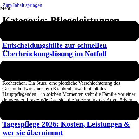
Zum Inhalt springen
Menü
Kategorie:
Pflegeleistungen
Kurzzeitpflege oder 24-Stunden-Pflege?
Entscheidungshilfe zur schnellen
Überbrückungslösung im Notfall
Wenn ein Pflegenotfall eintritt, bleibt oft kaum Zeit für umfangreiche
Recherchen. Ein Sturz, eine plötzliche Verschlechterung des
Gesundheitszustands, ein Krankenhausaufenthalt des
Hauptpflegenden – in solchen Momenten steht die Familie vor einer
drängenden Frage: Wie lässt sich die Versorgung des Angehörigen
schnell und sicher sicherstellen? Zwei Lösungswege bieten sich in
dieser Situation an, und die Entscheidung […]
Tagespflege 2026: Kosten, Leistungen &
wer sie übernimmt