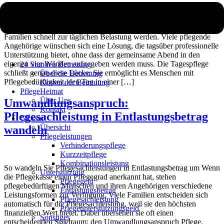
Die Sorge um einen pflegebedürftigen Angehörigen kann für
Familien schnell zur täglichen Belastung werden. Viele pflegende
Angehörige wünschen sich eine Lösung, die tagsüber professionelle
Unterstützung bietet, ohne dass der gemeinsame Abend in den
eigenen vier Wänden aufgegeben werden muss. Die Tagespflege
24 Stunden Betreuung
schließt genau diese Lücke: Sie ermöglicht es Menschen mit
Über die Betreuung
Pflegebedürftigkeit, den Tag in einer […]
Kosten der Betreuung
PflegeHeimat
Über Uns
Umwandlungsanspruch:
Kontakt
Pflegesachleistung in Entlastungsbetrag
Glossar
Übersicht
wandeln
Pflegeleistungen
Verhinderungspflege
Kurzzeitpflege
Kombinationsleistung
So wandeln Sie Pflegesachleistungen in Entlastungsbetrag um Wenn
Unterstützung
die Pflegekasse einen Pflegegrad anerkannt hat, stehen
Pflegegeld
pflegebedürftigen Menschen und ihren Angehörigen verschiedene
Entlastungsbetrag
Leistungsformen zur Verfügung. Viele Familien entscheiden sich
Pflegesachleistung
automatisch für die Pflegesachleistung, weil sie den höchsten
Pflegeunterstützungsgeld
finanziellen Wert bietet. Dabei übersehen sie oft einen
Sonstiges
entscheidenden Spielraum: den Umwandlungsanspruch Pflege.